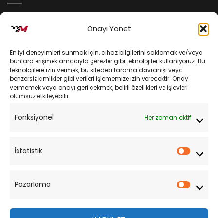
İptal ve İade Koşulları
Onayı Yönet
Kargo ve Teslimat
En iyi deneyimleri sunmak için, cihaz bilgilerini saklamak ve/veya
Kişisel Verilerin Korunması
bunlara erişmek amacıyla çerezler gibi teknolojiler kullanıyoruz. Bu
teknolojilere izin vermek, bu sitedeki tarama davranışı veya
Mesafeli Satış Sözleşmesi
benzersiz kimlikler gibi verileri işlememize izin verecektir. Onay
vermemek veya onayı geri çekmek, belirli özellikleri ve işlevleri
olumsuz etkileyebilir.
YARDIM
Fonksiyonel
Her zaman aktif
Müşteri Hizmetleri
Sipariş Takibi
İstatistik
İstatist
Sıkça Sorulan Sorular
Pazarlama
Pazarl