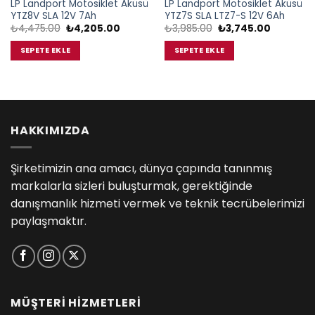
LP Landport Motosiklet Aküsü
LP Landport Motosiklet Aküsü
YTZ8V SLA 12V 7Ah
YTZ7S SLA LTZ7-S 12V 6Ah
Orijinal
Şu
Orijinal
Şu
₺
4,475.00
₺
4,205.00
₺
3,985.00
₺
3,745.00
fiyat:
andaki
fiyat:
andaki
₺4,475.00.
fiyat:
₺3,985.00.
fiyat:
SEPETE EKLE
SEPETE EKLE
00.
₺4,205.00.
₺3,745.0
HAKKIMIZDA
Şirketimizin ana amacı, dünya çapında tanınmış
markalarla sizleri buluşturmak, gerektiğinde
danışmanlık hizmeti vermek ve teknik tecrübelerimizi
paylaşmaktır.
MÜŞTERİ HİZMETLERİ