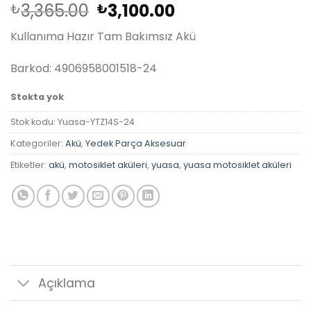
Orijinal
Şu
3,365.00
3,100.00
₺
₺
fiyat:
andaki
Kullanıma Hazır Tam Bakımsız Akü
₺3,365.00.
fiyat:
₺3,100.00.
Barkod: 4906958001518-24
Stokta yok
Stok kodu:
Yuasa-YTZ14S-24
Kategoriler:
Akü
,
Yedek Parça Aksesuar
Etiketler:
akü
,
motosiklet aküleri
,
yuasa
,
yuasa motosiklet aküleri
Açıklama