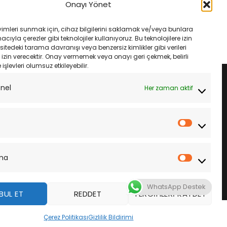
800X Crossrunner 15-19
Suzuki Gsx 750 R 98-99 Dıd
Onayı Yönet
110L Xrıng
525Vx3 108L Xrıng Çelik
Orijinal
Şu
Orijinal
Şu
₺
6,000.00
₺
6,225.00
₺
5,850.00
fiyat:
andaki
fiyat:
andaki
yimleri sunmak için, cihaz bilgilerini saklamak ve/veya bunlara
₺6,385.00.
fiyat:
₺6,225.00.
fiyat:
LE
SEPETE EKLE
ıyla çerezler gibi teknolojiler kullanıyoruz. Bu teknolojilere izin
₺6,000.00.
₺5,850.00.
sitedeki tarama davranışı veya benzersiz kimlikler gibi verileri
izin verecektir. Onay vermemek veya onayı geri çekmek, belirli
e işlevleri olumsuz etkileyebilir.
onel
Her zaman aktif
İstatistik
ma
Pazarla
WhatsApp Destek
BUL ET
REDDET
TERCIHLERI KAYDET
z
Çerez Politikası
Gizlilik Bildirimi
DAHA FAZLA BILGI
KABUL ET