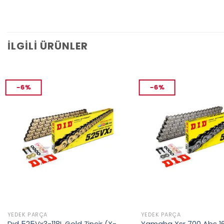
İLGILI ÜRÜNLER
-6%
-6%
YEDEK PARÇA
YEDEK PARÇA