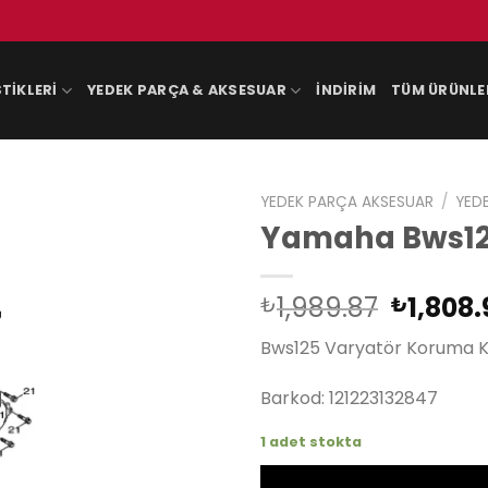
TIKLERI
YEDEK PARÇA & AKSESUAR
İNDIRIM
TÜM ÜRÜNLE
YEDEK PARÇA AKSESUAR
/
YED
Yamaha Bws12
Orijina
1,989.87
1,808.
₺
₺
fiyat:
Bws125 Varyatör Koruma 
₺1,989.
Barkod: 121223132847
1 adet stokta