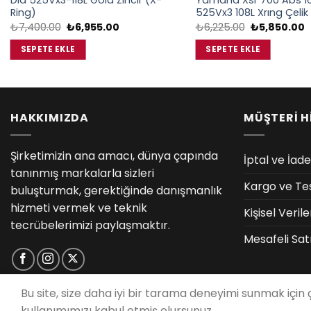
Dıd 525Vx3-118L Gold Zincir (X-
Yamaha Xsr 700 Abs 16
Ring)
525Vx3 108L Xrıng Çelik 
Orijinal
Şu
Orijinal
Ş
₺
7,400.00
₺
6,955.00
₺
6,225.00
₺
5,850.00
fiyat:
andaki
fiyat:
a
₺7,400.00.
fiyat:
₺6,225.00.
f
SEPETE EKLE
SEPETE EKLE
₺6,955.00.
₺
HAKKIMIZDA
MÜŞTERİ H
Şirketimizin ana amacı, dünya çapında
İptal ve İade
tanınmış markalarla sizleri
Kargo ve Te
buluşturmak, gerektiğinde danışmanlık
hizmeti vermek ve teknik
Kişisel Veri
tecrübelerimizi paylaşmaktır.
Mesafeli Sat
Bu site, size daha iyi bir tarama deneyimi sunmak için
kullanımımızı kabul etmiş olursunuz.