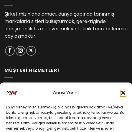
Şirketimizin ana amacı, dünya çapında tanınmış
markalarla sizleri buluşturmak, gerektiğinde
danışmanlık hizmeti vermek ve teknik tecrübelerimizi
paylaşmaktır.
MÜŞTERİ HİZMETLERİ
İptal ve İade Koşulları
Onayı Yönet
Kargo ve Teslimat
En iyi deneyimleri sunmak için, cihaz bilgilerini saklamak ve/veya
Kişisel Verilerin Korunması
bunlara erişmek amacıyla çerezler gibi teknolojiler kullanıyoruz. Bu
teknolojilere izin vermek, bu sitedeki tarama davranışı veya
Mesafeli Satış Sözleşmesi
benzersiz kimlikler gibi verileri işlememize izin verecektir. Onay
vermemek veya onayı geri çekmek, belirli özellikleri ve işlevleri