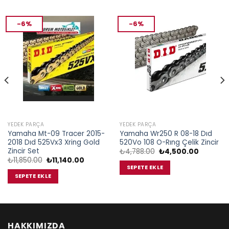
-6%
-6%
YEDEK PARÇA
YEDEK PARÇA
Yamaha Mt-09 Tracer 2015-
Yamaha Wr250 R 08-18 Dıd
2018 Dıd 525Vx3 Xring Gold
520Vo 108 O-Rıng Çelik Zincir
Zincir Set
Orijinal
Şu
₺
4,788.00
₺
4,500.00
fiyat:
andaki
Orijinal
Şu
₺
11,850.00
₺
11,140.00
₺4,788.00.
fiyat:
fiyat:
andaki
SEPETE EKLE
00.
₺4,500.0
₺11,850.00.
fiyat:
SEPETE EKLE
₺11,140.00.
HAKKIMIZDA