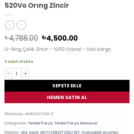
520Vo Orıng Zincir
Orijinal
Şu
4,788.00
4,500.00
₺
₺
fiyat:
andaki
O-Rıng Çelık Zincir – %100 Orjınal – Hızlı Kargo
₺4,788.00.
fiyat:
₺4,500.00.
3 adet stokta
Kawasakı Er6F Abs 2006-2016 Dıd 520Vo Orıng Zincir ade
SEPETE EKLE
HEMEN SATIN AL
Stok kodu:
dId520VO114-5
Kategoriler:
Yedek Parça
,
Yedek Parça Aksesuar
Etiketler:
did
,
esjot
,
MOTOSİKLET DİŞLİ SET
,
motosiklet zincirleri
,