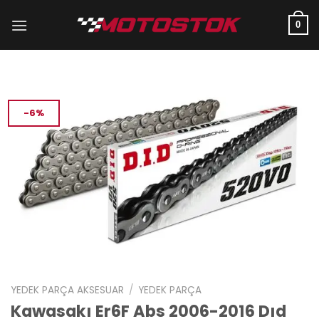
İçeriğe
atla
0
-6%
YEDEK PARÇA AKSESUAR
/
YEDEK PARÇA
Kawasakı Er6F Abs 2006-2016 Dıd