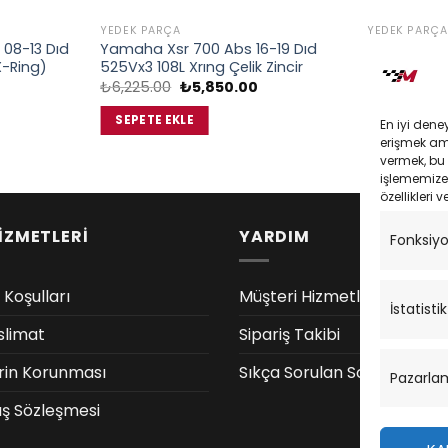
YEDEK PARÇA
YEDEK PARÇA
 08-13 Dıd
Yamaha Xsr 700 Abs 16-19 Dıd
Ducati Mons
X-Ring)
525Vx3 108L Xrıng Çelik Zincir
525Vx3 108L
u
Orijinal
Şu
₺
6,225.00
₺
5,850.00
₺
6,225.00
ndaki
fiyat:
andaki
iyat:
₺6,225.00.
fiyat:
SEPETE EKLE
SEPETE EK
En iyi dene
5,000.00.
₺5,850.00.
erişmek amac
vermek, bu 
işlememize 
özellikleri v
İZMETLERİ
YARDIM
Fonksiy
 Koşulları
Müşteri Hizmetleri
İstatistik
slimat
Sipariş Takibi
lerin Korunması
Sıkça Sorulan Sorular
Pazarla
ış Sözleşmesi