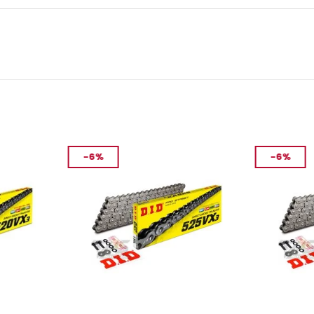
-6%
-6%