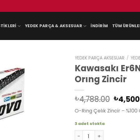
TIKLERI
YEDEK PARÇA & AKSESUAR
İNDIRIM
TÜM ÜRÜNLE
YEDEK PARÇA AKSESUAR
/
YED
Kawasakı Er6N
Orıng Zincir
Orijina
4,788.00
4,500
₺
₺
fiyat:
O-Rıng Çelık Zincir – %100 O
₺4,788
3 adet stokta
Kawasakı Er6N Abs 2006-201