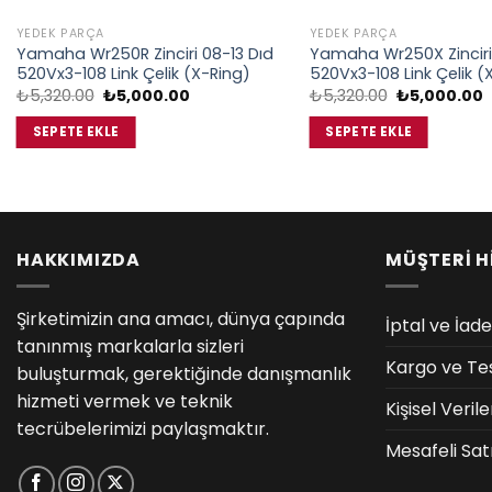
YEDEK PARÇA
YEDEK PARÇA
Yamaha Wr250R Zinciri 08-13 Dıd
Yamaha Wr250X Zinciri
520Vx3-108 Link Çelik (X-Ring)
520Vx3-108 Link Çelik (
Orijinal
Şu
Orijinal
Ş
₺
5,320.00
₺
5,000.00
₺
5,320.00
₺
5,000.00
fiyat:
andaki
fiyat:
a
₺5,320.00.
fiyat:
₺5,320.00.
f
SEPETE EKLE
SEPETE EKLE
₺5,000.00.
₺
HAKKIMIZDA
MÜŞTERİ H
Şirketimizin ana amacı, dünya çapında
İptal ve İade
tanınmış markalarla sizleri
Kargo ve Te
buluşturmak, gerektiğinde danışmanlık
hizmeti vermek ve teknik
Kişisel Veri
tecrübelerimizi paylaşmaktır.
Mesafeli Sat