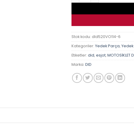
Stok kodu:
dId520VO114-6
Kategoriler:
Yedek Parça
,
Yedek
Etiketler:
did
,
esjot
,
MOTOSİKLET Dİ
Marka:
DID