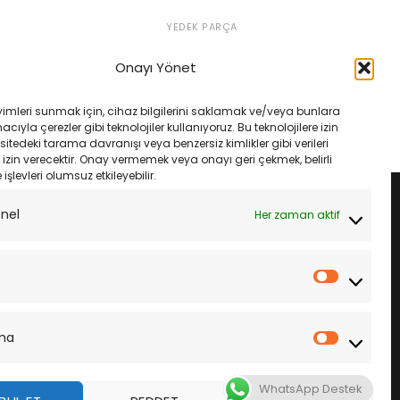
YEDEK PARÇA
ter 1200 Abs 14-17 Dıd
Kawasaki Zx-10R 06-07 Dıd
 Xrıng Çelik
525Vx3 108L Xrıng Çelik Zincir
Onayı Yönet
Orijinal
Şu
Orijinal
Şu
₺
5,850.00
₺
6,225.00
₺
5,850.00
fiyat:
andaki
fiyat:
andaki
₺6,225.00.
fiyat:
₺6,225.00.
fiyat:
LE
SEPETE EKLE
yimleri sunmak için, cihaz bilgilerini saklamak ve/veya bunlara
₺5,850.00.
₺5,850.00.
ıyla çerezler gibi teknolojiler kullanıyoruz. Bu teknolojilere izin
sitedeki tarama davranışı veya benzersiz kimlikler gibi verileri
izin verecektir. Onay vermemek veya onayı geri çekmek, belirli
e işlevleri olumsuz etkileyebilir.
onel
Her zaman aktif
İstatistik
ma
Pazarla
WhatsApp Destek