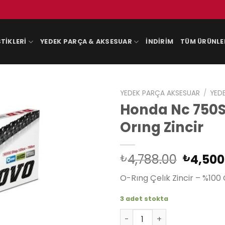
TIKLERI
YEDEK PARÇA & AKSESUAR
İNDIRIM
TÜM ÜRÜNLE
YEDEK PARÇA AKSESUAR
/
YED
Honda Nc 750S
Orıng Zincir
Orijina
4,788.00
4,500
₺
₺
fiyat:
O-Rıng Çelık Zincir – %100 O
₺4,788
3 adet stokta
Honda Nc 750S Dct 2014-201