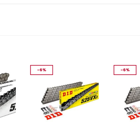
-6%
-6%