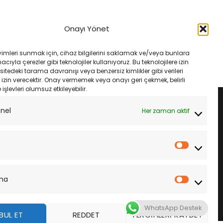
YEDEK PARÇA
x7Rr Nınja 96-03 Dıd
Yamaha Xsr 700 Abs 16-19 Dıd
Onayı Yönet
 Xrıng Çelik
525Vx3 108L Xrıng Çelik Zincir
Orijinal
Şu
Orijinal
Şu
₺
5,850.00
₺
6,225.00
₺
5,850.00
fiyat:
andaki
fiyat:
andaki
yimleri sunmak için, cihaz bilgilerini saklamak ve/veya bunlara
₺6,225.00.
fiyat:
₺6,225.00.
fiyat:
LE
SEPETE EKLE
ıyla çerezler gibi teknolojiler kullanıyoruz. Bu teknolojilere izin
₺5,850.00.
₺5,850.00.
sitedeki tarama davranışı veya benzersiz kimlikler gibi verileri
izin verecektir. Onay vermemek veya onayı geri çekmek, belirli
e işlevleri olumsuz etkileyebilir.
onel
Her zaman aktif
İstatistik
ma
Pazarla
WhatsApp Destek
BUL ET
REDDET
TERCIHLERI KAYDET