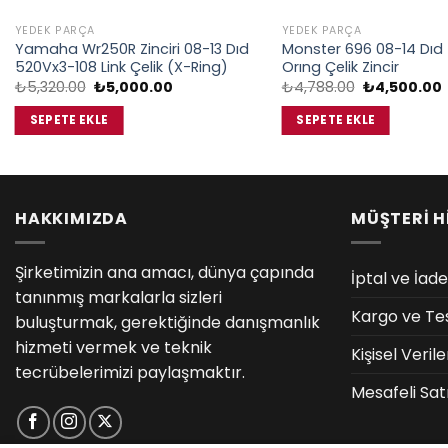
YEDEK PARÇA
YEDEK PARÇA
Yamaha Wr250R Zinciri 08-13 Dıd
Monster 696 08-14 Dıd
520Vx3-108 Link Çelik (X-Ring)
Orıng Çelik Zincir
Orijinal
Şu
Orijinal
₺
5,320.00
₺
5,000.00
₺
4,788.00
₺
4,500.00
fiyat:
andaki
fiyat:
₺5,320.00.
fiyat:
₺4,788.00.
f
SEPETE EKLE
SEPETE EKLE
₺5,000.00.
HAKKIMIZDA
MÜŞTERİ H
Şirketimizin ana amacı, dünya çapında
İptal ve İade
tanınmış markalarla sizleri
Kargo ve Te
buluşturmak, gerektiğinde danışmanlık
hizmeti vermek ve teknik
Kişisel Veri
tecrübelerimizi paylaşmaktır.
Mesafeli Sat