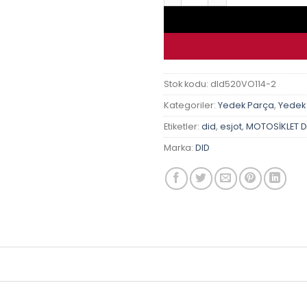
Stok kodu:
dId520VO114-2
Kategoriler:
Yedek Parça
,
Yedek
Etiketler:
did
,
esjot
,
MOTOSİKLET Dİ
Marka:
DID