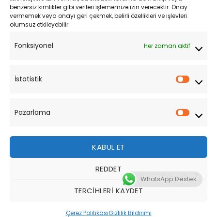
Mesafeli Satış Sözleşmesi
benzersiz kimlikler gibi verileri işlememize izin verecektir. Onay
vermemek veya onayı geri çekmek, belirli özellikleri ve işlevleri
olumsuz etkileyebilir.
YARDIM
Fonksiyonel
Her zaman aktif
Müşteri Hizmetleri
Sipariş Takibi
İstatistik
İstatist
Sıkça Sorulan Sorular
Pazarlama
Pazarl
KABUL ET
REDDET
Bu site, size daha iyi bir tarama deneyimi sunmak için
WhatsApp Destek
çerezler kullanmaktadır. Bu web sitesinde gezinerek,
TERCIHLERI KAYDET
çerez kullanımımızı kabul etmiş olursunuz.
Tüm Hakları Saklıdır 2026 ©
MotoStok
Tasarım
WordPress
Çerez Politikası
Gizlilik Bildirimi
DAHA FAZLA BILGI
KABUL ET