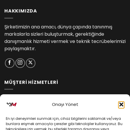
HAKKIMIZDA
Şirketimizin ana amacı, dünya çapında tanınmış
markalarla sizleri buluşturmak, gerektiğinde
danışmanlık hizmeti vermek ve teknik tecrübelerimizi
paylaşmaktır.
MÜŞTERİ HİZMETLERİ
İptal ve İade Koşulları
Onayı Yönet
Kargo ve Teslimat
En iyi deneyimleri sunmak için, cihaz bilgilerini saklamak ve/veya
Kişisel Verilerin Korunması
bunlara erişmek amacıyla çerezler gibi teknolojiler kullanıyoruz. Bu
teknolojilere izin vermek, bu sitedeki tarama davranışı veya