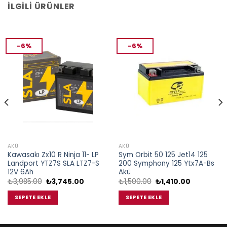
İLGILI ÜRÜNLER
-6%
-6%
AKÜ
AKÜ
Kawasakı Zx10 R Ninja 11- LP
Sym Orbit 50 125 Jet14 125
Landport YTZ7S SLA LTZ7-S
200 Symphony 125 Ytx7A-Bs
12V 6Ah
Akü
Orijinal
Şu
Orijinal
Şu
₺
3,985.00
₺
3,745.00
₺
1,500.00
₺
1,410.00
fiyat:
andaki
fiyat:
andaki
.
₺3,985.00.
fiyat:
₺1,500.00.
fiyat:
SEPETE EKLE
SEPETE EKLE
₺3,745.00.
₺1,410.00.