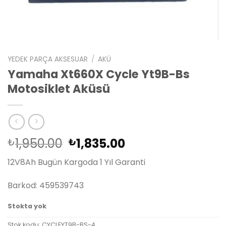
YEDEK PARÇA AKSESUAR
/
AKÜ
Yamaha Xt660X Cycle Yt9B-Bs
Motosiklet Aküsü
Orijinal
Şu
1,950.00
1,835.00
₺
₺
fiyat:
andaki
12V8Ah Bugün Kargoda 1 Yıl Garanti
₺1,950.00.
fiyat:
₺1,835.00.
Barkod: 459539743
Stokta yok
Stok kodu:
CYCLEYT9B-BS-4