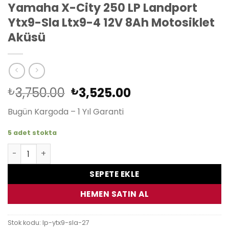
Yamaha X-City 250 LP Landport
Ytx9-Sla Ltx9-4 12V 8Ah Motosiklet
Aküsü
Orijinal
Şu
3,750.00
3,525.00
₺
₺
fiyat:
andaki
Bugün Kargoda – 1 Yıl Garanti
₺3,750.00.
fiyat:
₺3,525.00.
5 adet stokta
Yamaha X-City 250 LP Landport Ytx9-Sla Ltx9-4 12V 8Ah 
SEPETE EKLE
HEMEN SATIN AL
Stok kodu:
lp-ytx9-sla-27