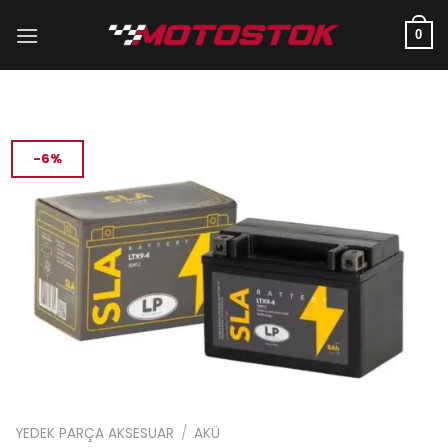
İçeriğe
atla
0
-6%
YEDEK PARÇA AKSESUAR
/
AKÜ