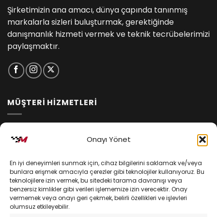
Şirketimizin ana amacı, dünya çapında tanınmış
markalarla sizleri buluşturmak, gerektiğinde
danışmanlık hizmeti vermek ve teknik tecrübelerimizi
paylaşmaktır.
MÜŞTERİ HİZMETLERİ
İptal ve İade Koşulları
Onayı Yönet
Kargo ve Teslimat
En iyi deneyimleri sunmak için, cihaz bilgilerini saklamak ve/veya
Kişisel Verilerin Korunması
bunlara erişmek amacıyla çerezler gibi teknolojiler kullanıyoruz. Bu
teknolojilere izin vermek, bu sitedeki tarama davranışı veya
Mesafeli Satış Sözleşmesi
benzersiz kimlikler gibi verileri işlememize izin verecektir. Onay
vermemek veya onayı geri çekmek, belirli özellikleri ve işlevleri
olumsuz etkileyebilir.
YARDIM