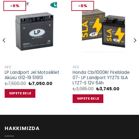
-6%
-6%
AKÜ
AKÜ
LP Landport Jel Motosiklet
Honda Cbr1000Rr Fireblade
Aküsü G12-19 51913
07- LP Landport YTZ7S SLA
LTZ7-S 12V 6Ah
Orijinal
Şu
₺
7,500.00
₺
7,050.00
fiyat:
andaki
Orijinal
Şu
₺
3,985.00
₺
3,745.00
₺7,500.00.
fiyat:
fiyat:
andaki
SEPETE EKLE
.
₺7,050.00.
₺3,985.00.
fiyat:
SEPETE EKLE
₺3,745.0
HAKKIMIZDA