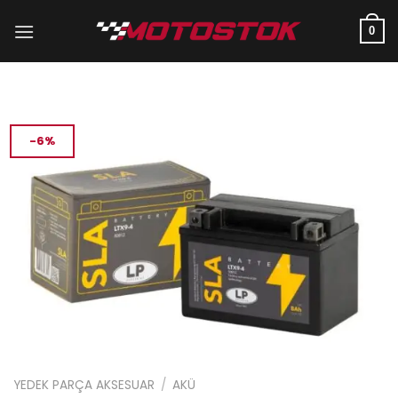
İçeriğe
atla
0
-6%
YEDEK PARÇA AKSESUAR
/
AKÜ