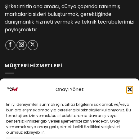
Şirketimizin ana amacı, dünya çapında tanınmış
markalarla sizleri buluşturmak, gerektiğinde
danışmanlık hizmeti vermek ve teknik tecrübelerimizi
paylaşmaktır.
MÜŞTERİ HİZMETLERİ
İptal ve İade Koşulları
Onayı Yönet
Kargo ve Teslimat
En iyi deneyimleri sunmak için, cihaz bilgilerini saklamak ve/veya
Kişisel Verilerin Korunması
bunlara erişmek amacıyla çerezler gibi teknolojiler kullanıyoruz. Bu
teknolojilere izin vermek, bu sitedeki tarama davranışı veya
Mesafeli Satış Sözleşmesi
benzersiz kimlikler gibi verileri işlememize izin verecektir. Onay
vermemek veya onayı geri çekmek, belirli özellikleri ve işlevleri
olumsuz etkileyebilir.
YARDIM