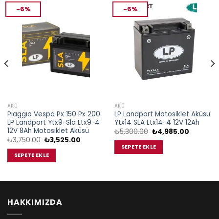
-6%
-6%
AKÜ
AKÜ
Pıaggıo Vespa Px 150 Px 200
LP Landport Motosiklet Aküsü
LP Landport Ytx9-Sla Ltx9-4
Ytx14 SLA Ltx14-4 12V 12Ah
12V 8Ah Motosiklet Aküsü
Orijinal
Şu
₺
5,300.00
₺
4,985.00
fiyat:
andaki
Orijinal
Şu
₺
3,750.00
₺
3,525.00
₺5,300.00.
fiyat:
fiyat:
andaki
SEPETE EKLE
00.
₺4,985.0
₺3,750.00.
fiyat:
SEPETE EKLE
₺3,525.00.
HAKKIMIZDA