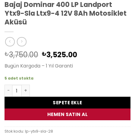
Bajaj Dominar 400 LP Landport
Ytx9-Sla Ltx9-4 12V 8Ah Motosiklet
Aküsü
Orijinal
Şu
3,750.00
3,525.00
₺
₺
fiyat:
andaki
Bugün Kargoda – 1 Yıl Garanti
₺3,750.00.
fiyat:
₺3,525.00.
5 adet stokta
Bajaj Dominar 400 LP Landport Ytx9-Sla Ltx9-4 12V 8Ah 
SEPETE EKLE
HEMEN SATIN AL
Stok kodu:
lp-ytx9-sla-28