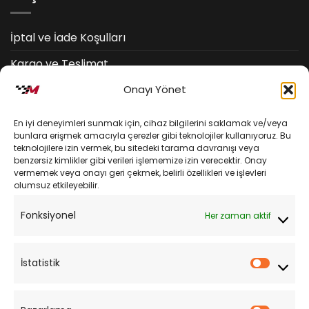
İptal ve İade Koşulları
Kargo ve Teslimat
Onayı Yönet
Kişisel Verilerin Korunması
Mesafeli Satış Sözleşmesi
En iyi deneyimleri sunmak için, cihaz bilgilerini saklamak ve/veya
bunlara erişmek amacıyla çerezler gibi teknolojiler kullanıyoruz. Bu
teknolojilere izin vermek, bu sitedeki tarama davranışı veya
YARDIM
benzersiz kimlikler gibi verileri işlememize izin verecektir. Onay
vermemek veya onayı geri çekmek, belirli özellikleri ve işlevleri
olumsuz etkileyebilir.
Müşteri Hizmetleri
Fonksiyonel
Her zaman aktif
Sipariş Takibi
Sıkça Sorulan Sorular
İstatistik
İstatist