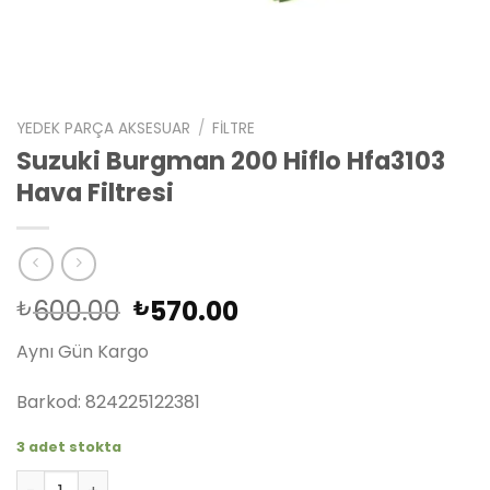
YEDEK PARÇA AKSESUAR
/
FILTRE
Suzuki Burgman 200 Hiflo Hfa3103
Hava Filtresi
Orijinal
Şu
600.00
570.00
₺
₺
fiyat:
andaki
Aynı Gün Kargo
₺600.00.
fiyat:
₺570.00.
Barkod: 824225122381
3 adet stokta
Suzuki Burgman 200 Hiflo Hfa3103 Hava Filtresi adet