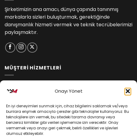
Şirketimizin ana amacı, dünya çapında tanınmış
markalarla sizleri buluşturmak, gerektiğinde
danışmanlık hizmeti vermek ve teknik tecrübelerimizi
paylaşmaktır.
MÜŞTERİ HİZMETLERİ
İptal ve İade Koşulları
Onayı Yönet
Kargo ve Teslimat
En iyi deneyimleri sunmak için, cihaz bilgilerini saklamak ve/veya
Kişisel Verilerin Korunması
bunlara erişmek amacıyla çerezler gibi teknolojiler kullanıyoruz. Bu
teknolojilere izin vermek, bu sitedeki tarama davranışı veya
Mesafeli Satış Sözleşmesi
benzersiz kimlikler gibi verileri işlememize izin verecektir. Onay
vermemek veya onayı geri çekmek, belirli özellikleri ve işlevleri
olumsuz etkileyebilir.