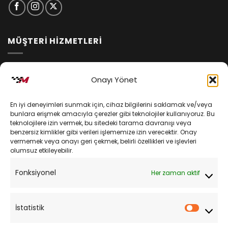
MÜŞTERİ HİZMETLERİ
İptal ve İade Koşulları
Onayı Yönet
Kargo ve Teslimat
En iyi deneyimleri sunmak için, cihaz bilgilerini saklamak ve/veya
Kişisel Verilerin Korunması
bunlara erişmek amacıyla çerezler gibi teknolojiler kullanıyoruz. Bu
teknolojilere izin vermek, bu sitedeki tarama davranışı veya
Mesafeli Satış Sözleşmesi
benzersiz kimlikler gibi verileri işlememize izin verecektir. Onay
vermemek veya onayı geri çekmek, belirli özellikleri ve işlevleri
olumsuz etkileyebilir.
YARDIM
Fonksiyonel
Her zaman aktif
Müşteri Hizmetleri
Sipariş Takibi
İstatistik
İstatist
Sıkça Sorulan Sorular