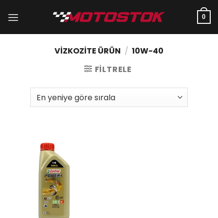
İçeriğe
atla
0
VIZKOZITE ÜRÜN
/
10W-40
FILTRELE