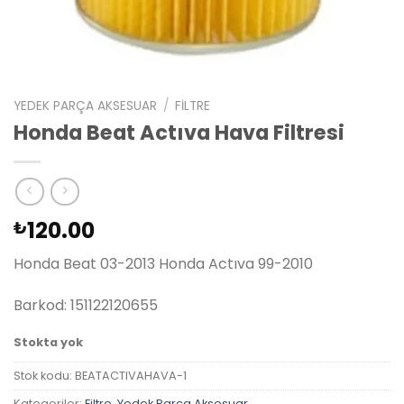
YEDEK PARÇA AKSESUAR
/
FILTRE
Honda Beat Actıva Hava Filtresi
120.00
₺
Honda Beat 03-2013 Honda Actıva 99-2010
Barkod: 151122120655
Stokta yok
Stok kodu:
BEATACTIVAHAVA-1
Kategoriler:
Filtre
,
Yedek Parça Aksesuar