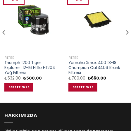
FILTRE
FILTRE
Trıumph 1200 Tıger
Yamaha Xmax 400 13-18
Explorer 12-16 Hiflo Hf204
Champıon Caf3406 Krank
Yağ Fıltresı
Filtresi
Orijinal
Şu
Orijinal
Şu
₺
532.00
₺
500.00
₺
700.00
₺
660.00
fiyat:
andaki
fiyat:
andaki
₺532.00.
fiyat:
₺700.00.
fiyat:
SEPETE EKLE
SEPETE EKLE
₺500.00.
₺660.00.
HAKKIMIZDA