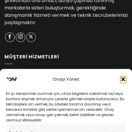
Şirketimizin ana amacı, dünya çapında tanınmış
markalarla sizleri buluşturmak, gerektiğinde
danışmanlık hizmeti vermek ve teknik tecrübelerimizi
paylaşmaktır.
MÜŞTERİ HİZMETLERİ
İptal ve İade Koşulları
Onayı Yönet
Kargo ve Teslimat
En iyi deneyimleri sunmak için, cihaz bilgilerini saklamak ve/veya
Kişisel Verilerin Korunması
bunlara erişmek amacıyla çerezler gibi teknolojiler kullanıyoruz. Bu
teknolojilere izin vermek, bu sitedeki tarama davranışı veya
Mesafeli Satış Sözleşmesi
benzersiz kimlikler gibi verileri işlememize izin verecektir. Onay
vermemek veya onayı geri çekmek, belirli özellikleri ve işlevleri
olumsuz etkileyebilir.
YARDIM