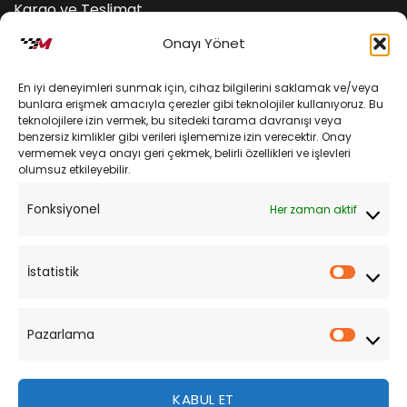
Kargo ve Teslimat
Onayı Yönet
Kişisel Verilerin Korunması
Mesafeli Satış Sözleşmesi
En iyi deneyimleri sunmak için, cihaz bilgilerini saklamak ve/veya
bunlara erişmek amacıyla çerezler gibi teknolojiler kullanıyoruz. Bu
teknolojilere izin vermek, bu sitedeki tarama davranışı veya
YARDIM
benzersiz kimlikler gibi verileri işlememize izin verecektir. Onay
vermemek veya onayı geri çekmek, belirli özellikleri ve işlevleri
olumsuz etkileyebilir.
Müşteri Hizmetleri
Fonksiyonel
Her zaman aktif
Sipariş Takibi
Sıkça Sorulan Sorular
İstatistik
İstatist
Pazarlama
Pazarl
KABUL ET