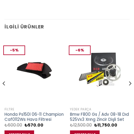
İLGILI ÜRÜNLER
-5%
-6%
FILTRE
YEDEK PARÇA
Honda Ps150İ 06-11 Champion
Bmw F800 Gs / Adv 08-18 Dıd
Caf0112Ws Hava Filtresi
525Vx3 Xrıng Zincir Dişli Set
Orijinal
Şu
Orijinal
Şu
₺
600.00
₺
570.00
₺
12,500.00
₺
11,750.00
fiyat:
andaki
fiyat:
andaki
₺600.00.
fiyat:
₺12,500.00.
fiyat: