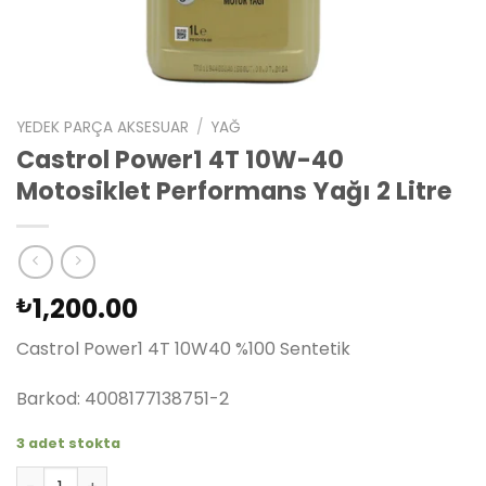
YEDEK PARÇA AKSESUAR
/
YAĞ
Castrol Power1 4T 10W-40
Motosiklet Performans Yağı 2 Litre
1,200.00
₺
Castrol Power1 4T 10W40 %100 Sentetik
Barkod: 4008177138751-2
3 adet stokta
Castrol Power1 4T 10W-40 Motosiklet Performans Yağı 2 