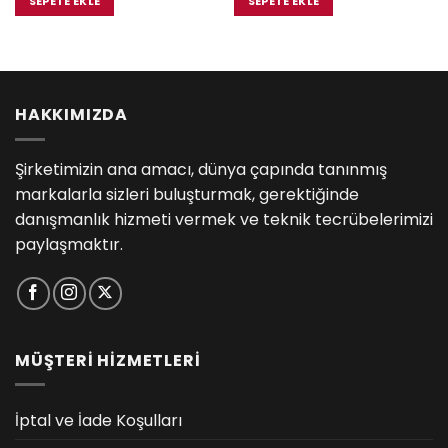
SEPETE EKLE
SEPETE EKLE
.00.
₺570.00.
₺11,750.
HAKKIMIZDA
Şirketimizin ana amacı, dünya çapında tanınmış
markalarla sizleri buluşturmak, gerektiğinde
danışmanlık hizmeti vermek ve teknik tecrübelerimizi
paylaşmaktır.
MÜŞTERİ HİZMETLERİ
İptal ve İade Koşulları