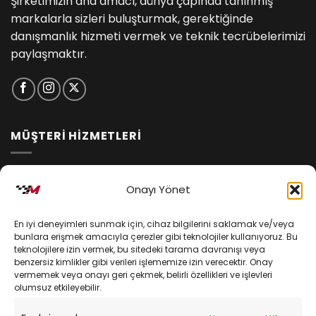
Şirketimizin ana amacı, dünya çapında tanınmış
markalarla sizleri buluşturmak, gerektiğinde
danışmanlık hizmeti vermek ve teknik tecrübelerimizi
paylaşmaktır.
MÜŞTERİ HİZMETLERİ
İptal ve İade Koşulları
Onayı Yönet
Kargo ve Teslimat
En iyi deneyimleri sunmak için, cihaz bilgilerini saklamak ve/veya
Kişisel Verilerin Korunması
bunlara erişmek amacıyla çerezler gibi teknolojiler kullanıyoruz. Bu
teknolojilere izin vermek, bu sitedeki tarama davranışı veya
Mesafeli Satış Sözleşmesi
benzersiz kimlikler gibi verileri işlememize izin verecektir. Onay
vermemek veya onayı geri çekmek, belirli özellikleri ve işlevleri
olumsuz etkileyebilir.
YARDIM