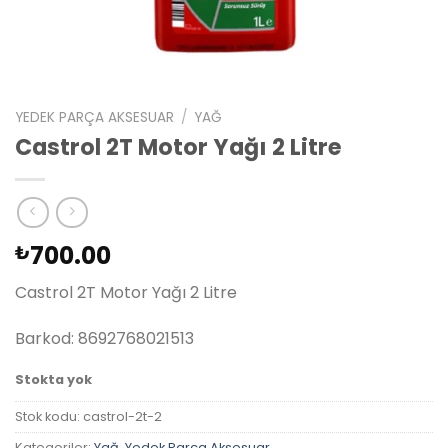
YEDEK PARÇA AKSESUAR
/
YAĞ
Castrol 2T Motor Yağı 2 Litre
700.00
₺
Castrol 2T Motor Yağı 2 Litre
Barkod: 8692768021513
Stokta yok
Stok kodu:
castrol-2t-2
Kategoriler:
Yağ
,
Yedek Parça Aksesuar