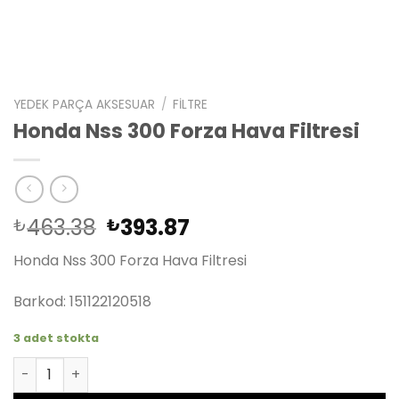
YEDEK PARÇA AKSESUAR
/
FILTRE
Honda Nss 300 Forza Hava Filtresi
Orijinal
Şu
463.38
393.87
₺
₺
fiyat:
andaki
Honda Nss 300 Forza Hava Filtresi
₺463.38.
fiyat:
₺393.87.
Barkod: 151122120518
3 adet stokta
Honda Nss 300 Forza Hava Filtresi adet