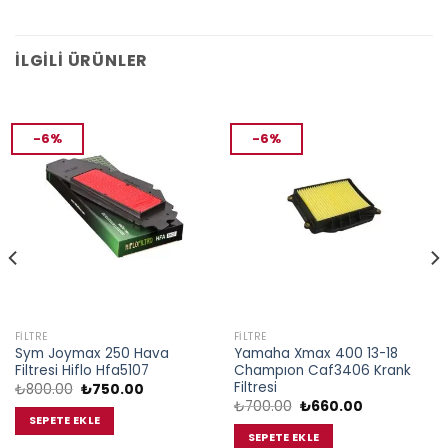
İLGILI ÜRÜNLER
-6%
-6%
FILTRE
FILTRE
Sym Joymax 250 Hava
Yamaha Xmax 400 13-18
Filtresi Hiflo Hfa5107
Champıon Caf3406 Krank
Filtresi
Orijinal
Şu
₺
800.00
₺
750.00
fiyat:
andaki
Orijinal
Şu
₺
700.00
₺
660.00
₺800.00.
fiyat:
fiyat:
andaki
SEPETE EKLE
₺750.00.
₺700.00.
fiyat:
SEPETE EKLE
0.
₺660.00.