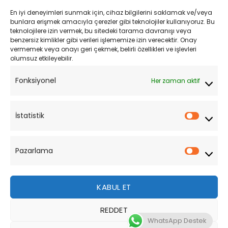
En iyi deneyimleri sunmak için, cihaz bilgilerini saklamak ve/veya
Kişisel Verilerin Korunması
bunlara erişmek amacıyla çerezler gibi teknolojiler kullanıyoruz. Bu
teknolojilere izin vermek, bu sitedeki tarama davranışı veya
Mesafeli Satış Sözleşmesi
benzersiz kimlikler gibi verileri işlememize izin verecektir. Onay
vermemek veya onayı geri çekmek, belirli özellikleri ve işlevleri
olumsuz etkileyebilir.
YARDIM
Fonksiyonel
Her zaman aktif
Müşteri Hizmetleri
Sipariş Takibi
İstatistik
İstatist
Sıkça Sorulan Sorular
Pazarlama
Pazarl
KABUL ET
REDDET
Bu site, size daha iyi bir tarama deneyimi sunmak için
WhatsApp Destek
çerezler kullanmaktadır. Bu web sitesinde gezinerek,