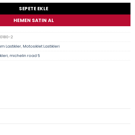
SEPETE EKLE
HEMEN SATIN AL
20180-2
ım Lastikler
,
Motosiklet Lastikleri
kleri
,
michelin road 5