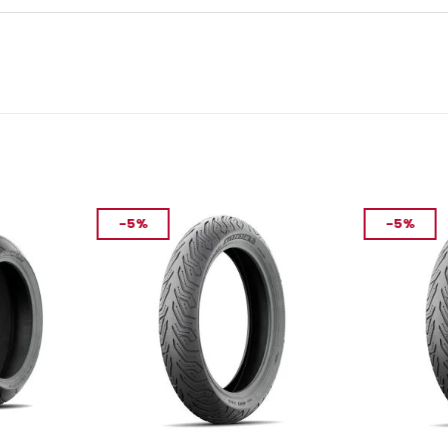
-5%
-5%