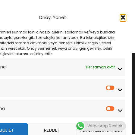
ASTIK
MOTOSIKLET LASTIK
9S Michelin City Grip 2
120/80-16 60S Michelin City Grip 2
Onayı Yönet
Lastik
Orijinal
Şu
Orijinal
Şu
₺
4,085.00
₺
5,600.00
₺
5,320.00
fiyat:
andaki
fiyat:
andaki
yimleri sunmak için, cihaz bilgilerini saklamak ve/veya bunlara
₺4,300.00.
fiyat:
₺5,600.00.
fiyat:
LE
SEPETE EKLE
ıyla çerezler gibi teknolojiler kullanıyoruz. Bu teknolojilere izin
₺4,085.00.
₺5,320.00.
sitedeki tarama davranışı veya benzersiz kimlikler gibi verileri
izin verecektir. Onay vermemek veya onayı geri çekmek, belirli
e işlevleri olumsuz etkileyebilir.
onel
Her zaman aktif
İstatistik
ma
Pazarla
WhatsApp Destek
BUL ET
REDDET
TERCIHLERI KAYDET