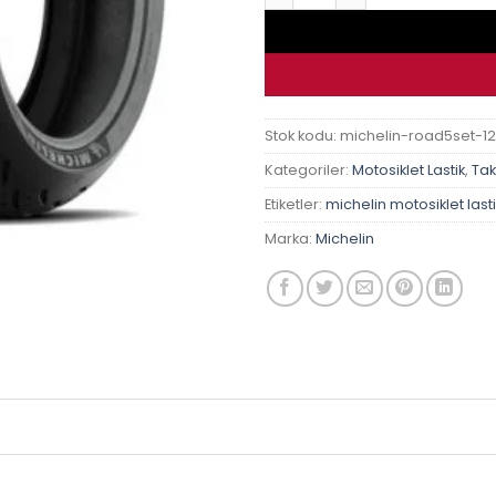
Stok kodu:
michelin-road5set-1
Kategoriler:
Motosiklet Lastik
,
Tak
Etiketler:
michelin motosiklet lasti
Marka:
Michelin