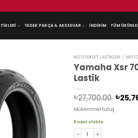
TIKLERI
YEDEK PARÇA & AKSESUAR
İNDIRIM
TÜM ÜRÜNLE
MOTOSIKLET LASTIKLERI
/
MOTOS
Yamaha Xsr 70
Lastik
Orijin
27,700.00
25,7
₺
₺
fiyat:
Mükemmel tutuş
₺27,7
5 adet stokta
Yamaha Xsr 700 Michelin Pi