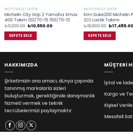
MOTOSIKLET LASTIK
MOTOSIKLET LASTIK
Michelin City Grip 2 Yamaha Xmax
Ktm Duke200 Michelin P
400 Takım 120/70-15 150/70-13
2Ct Lastik Takımı
Orijinal
Şu
Orijinal
₺
11,200.00
₺
10,650.00
₺
18,800.00
₺
17,485.0
fiyat:
andaki
fiyat:
₺11,200.00.
fiyat:
₺18,800.00.
SEPETE EKLE
SEPETE EKLE
₺10,650.00.
HAKKIMIZDA
MÜŞTERİ H
Şirketimizin ana amacı, dünya çapında
İptal ve İade
tanınmış markalarla sizleri
Kargo ve Te
buluşturmak, gerektiğinde danışmanlık
hizmeti vermek ve teknik
Kişisel Veri
tecrübelerimizi paylaşmaktır.
Mesafeli Sat