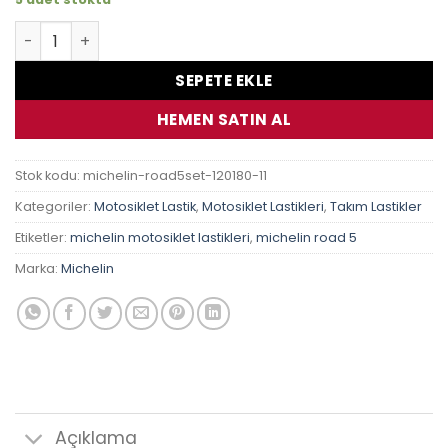
Triumph Tiger 1050 Michelin Pilot Road 5 Takım Lastik ad
SEPETE EKLE
HEMEN SATIN AL
Stok kodu:
michelin-road5set-120180-11
Kategoriler:
Motosiklet Lastik
,
Motosiklet Lastikleri
,
Takım Lastikler
Etiketler:
michelin motosiklet lastikleri
,
michelin road 5
Marka:
Michelin
Açıklama