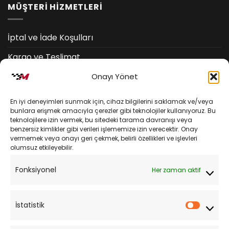
MÜŞTERİ HİZMETLERİ
İptal ve İade Koşulları
Kargo ve Teslimat
Kişisel Verilerin Korunması
Onayı Yönet
Mesafeli Satış Sözleşmesi
En iyi deneyimleri sunmak için, cihaz bilgilerini saklamak ve/veya
bunlara erişmek amacıyla çerezler gibi teknolojiler kullanıyoruz. Bu
teknolojilere izin vermek, bu sitedeki tarama davranışı veya
YARDIM
benzersiz kimlikler gibi verileri işlememize izin verecektir. Onay
vermemek veya onayı geri çekmek, belirli özellikleri ve işlevleri
olumsuz etkileyebilir.
Müşteri Hizmetleri
Fonksiyonel
Her zaman aktif
Sipariş Takibi
Sıkça Sorulan Sorular
İstatistik
İstatist