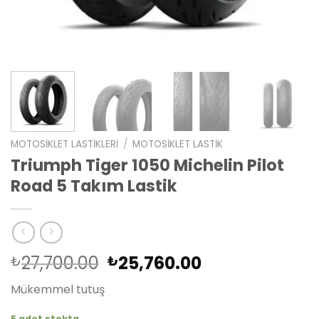
MOTOSIKLET LASTIKLERI
/
MOTOSIKLET LASTIK
Triumph Tiger 1050 Michelin Pilot
Road 5 Takım Lastik
Orijinal
Şu
27,700.00
25,760.00
₺
₺
fiyat:
andaki
Mükemmel tutuş
₺27,700.00.
fiyat:
₺25,760.00.
5 adet stokta