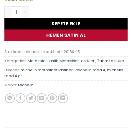
Suzuki Gsr 750 Michelin Pilot Road 4 Takım Lastik adet
SEPETE EKLE
HEMEN SATIN AL
Stok kodu:
michelin-road4set-120180-15
Kategoriler:
Motosiklet Lastik
,
Motosiklet Lastikleri
,
Takım Lastikler
Etiketler:
michelin motosiklet lastikleri
,
michelin road 4
,
michelin
road 4 gt
Marka:
Michelin