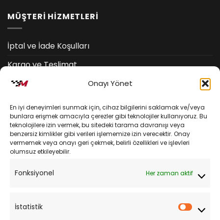
MÜŞTERİ HİZMETLERİ
İptal ve İade Koşulları
Kargo ve Teslimat
Kişisel Verilerin Korunması
Onayı Yönet
Mesafeli Satış Sözleşmesi
En iyi deneyimleri sunmak için, cihaz bilgilerini saklamak ve/veya
bunlara erişmek amacıyla çerezler gibi teknolojiler kullanıyoruz. Bu
teknolojilere izin vermek, bu sitedeki tarama davranışı veya
YARDIM
benzersiz kimlikler gibi verileri işlememize izin verecektir. Onay
vermemek veya onayı geri çekmek, belirli özellikleri ve işlevleri
olumsuz etkileyebilir.
Müşteri Hizmetleri
Fonksiyonel
Her zaman aktif
Sipariş Takibi
Sıkça Sorulan Sorular
İstatistik
İstatist