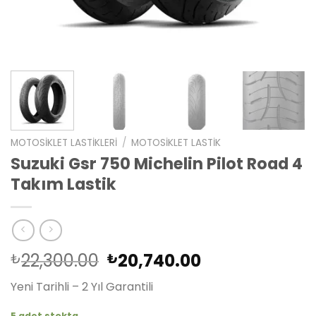
MOTOSIKLET LASTIKLERI
/
MOTOSIKLET LASTIK
Suzuki Gsr 750 Michelin Pilot Road 4
Takım Lastik
Orijinal
Şu
22,300.00
20,740.00
₺
₺
fiyat:
andaki
Yeni Tarihli – 2 Yıl Garantili
₺22,300.00.
fiyat:
₺20,740.00.
5 adet stokta