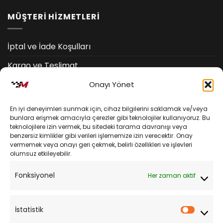
MÜŞTERİ HİZMETLERİ
İptal ve İade Koşulları
Kargo ve Teslimat
Kişisel Verilerin Korunması
Onayı Yönet
Mesafeli Satış Sözleşmesi
En iyi deneyimleri sunmak için, cihaz bilgilerini saklamak ve/veya
bunlara erişmek amacıyla çerezler gibi teknolojiler kullanıyoruz. Bu
teknolojilere izin vermek, bu sitedeki tarama davranışı veya
YARDIM
benzersiz kimlikler gibi verileri işlememize izin verecektir. Onay
vermemek veya onayı geri çekmek, belirli özellikleri ve işlevleri
olumsuz etkileyebilir.
Müşteri Hizmetleri
Fonksiyonel
Her zaman aktif
Sipariş Takibi
Sıkça Sorulan Sorular
İstatistik
İstatist