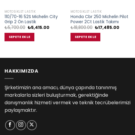
MOTOSIKLET LASTIK
MOTOSIKLET LASTIK
110/70-16 52S Michelin City
Honda Cbr 250 Michelin Pilot
Grip 2 Ön Lastik
Power 2Ct Lastik Takımı
Orijinal
Şu
Orijinal
Şu
₺
5,700.00
₺
5,415.00
₺
18,800.00
₺
17,485.00
fiyat:
andaki
fiyat:
andaki
₺5,700.00.
fiyat:
₺18,800.00.
fiyat:
SEPETE EKLE
SEPETE EKLE
₺5,415.00.
₺17,485
.00.
HAKKIMIZDA
Şirketimizin ana amacı, dünya çapında tanınmış
markalarla sizleri buluşturmak, gerektiğinde
danışmanlık hizmeti vermek ve teknik tecrübelerimizi
paylaşmaktır.