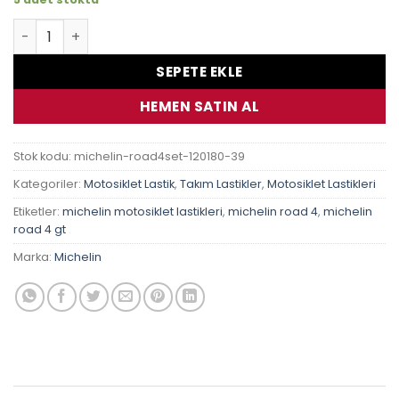
Kawasaki Zx-6 R Ninja Michelin Pilot Road 4 Takım Lastik
SEPETE EKLE
HEMEN SATIN AL
Stok kodu:
michelin-road4set-120180-39
Kategoriler:
Motosiklet Lastik
,
Takım Lastikler
,
Motosiklet Lastikleri
Etiketler:
michelin motosiklet lastikleri
,
michelin road 4
,
michelin
road 4 gt
Marka:
Michelin