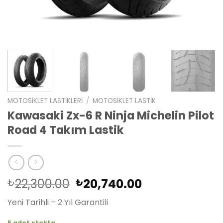
MOTOSIKLET LASTIKLERI
/
MOTOSIKLET LASTIK
Kawasaki Zx-6 R Ninja Michelin Pilot
Road 4 Takım Lastik
Orijinal
Şu
22,300.00
20,740.00
₺
₺
fiyat:
andaki
Yeni Tarihli – 2 Yıl Garantili
₺22,300.00.
fiyat:
₺20,740.00.
5 adet stokta