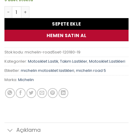
Kawasaki Z 800 Michelin Pilot Road 5 Takım Lastik adet
SEPETE EKLE
HEMEN SATIN AL
Stok kodu:
michelin-road5set-120180-19
Kategoriler:
Motosiklet Lastik
,
Takım Lastikler
,
Motosiklet Lastikleri
Etiketler:
michelin motosiklet lastikleri
,
michelin road 5
Marka:
Michelin
Açıklama