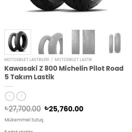
MOTOSIKLET LASTIKLERI
/
MOTOSIKLET LASTIK
Kawasaki Z 800 Michelin Pilot Road
5 Takım Lastik
Orijinal
Şu
27,700.00
25,760.00
₺
₺
fiyat:
andaki
Mükemmel tutuş
₺27,700.00.
fiyat:
₺25,760.00.
5 adet stokta