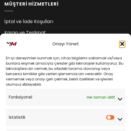
MÜŞTERİ HİZMETLERİ
İptal ve İade Koşulları
Kargo ve Teslimat
Kişisel Verilerin Korunması
Onayı Yönet
Mesafeli Satış Sözleşmesi
En iyi deneyimleri sunmak için, cihaz bilgilerini saklamak ve/veya
bunlara erişmek amacıyla çerezler gibi teknolojiler kullanıyoruz. Bu
teknolojilere izin vermek, bu sitedeki tarama davranışı veya
YARDIM
benzersiz kimlikler gibi verileri işlememize izin verecektir. Onay
vermemek veya onayı geri çekmek, belirli özellikleri ve işlevleri
olumsuz etkileyebilir.
Müşteri Hizmetleri
Fonksiyonel
Her zaman aktif
Sipariş Takibi
Sıkça Sorulan Sorular
İstatistik
İstatist