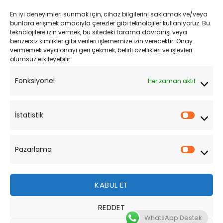
Kargo ve Teslimat
En iyi deneyimleri sunmak için, cihaz bilgilerini saklamak ve/veya
Kişisel Verilerin Korunması
bunlara erişmek amacıyla çerezler gibi teknolojiler kullanıyoruz. Bu
teknolojilere izin vermek, bu sitedeki tarama davranışı veya
Mesafeli Satış Sözleşmesi
benzersiz kimlikler gibi verileri işlememize izin verecektir. Onay
vermemek veya onayı geri çekmek, belirli özellikleri ve işlevleri
olumsuz etkileyebilir.
YARDIM
Fonksiyonel
Her zaman aktif
Müşteri Hizmetleri
Sipariş Takibi
İstatistik
İstatist
Sıkça Sorulan Sorular
Pazarlama
Pazarl
KABUL ET
REDDET
Bu site, size daha iyi bir tarama deneyimi sunmak için
WhatsApp Destek
çerezler kullanmaktadır. Bu web sitesinde gezinerek,