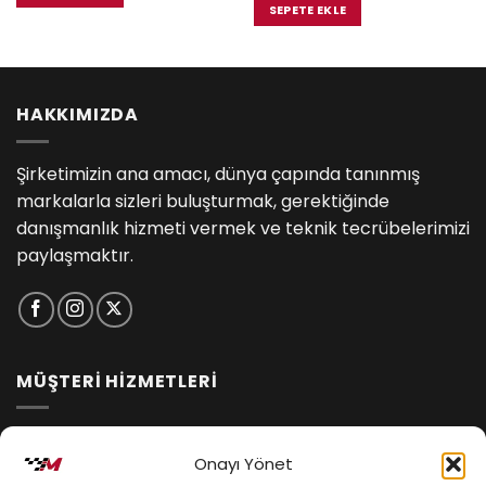
₺9,900.00.
fiyat:
SEPETE EKLE
₺9,400.
HAKKIMIZDA
Şirketimizin ana amacı, dünya çapında tanınmış
markalarla sizleri buluşturmak, gerektiğinde
danışmanlık hizmeti vermek ve teknik tecrübelerimizi
paylaşmaktır.
MÜŞTERİ HİZMETLERİ
İptal ve İade Koşulları
Onayı Yönet