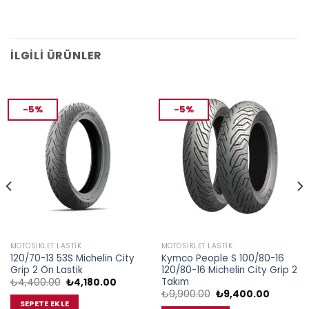
İLGILI ÜRÜNLER
-5%
-5%
MOTOSIKLET LASTIK
MOTOSIKLET LASTIK
120/70-13 53S Michelin City
Kymco People S 100/80-16
Grip 2 Ön Lastik
120/80-16 Michelin City Grip 2
Takım
Orijinal
Şu
₺
4,400.00
₺
4,180.00
fiyat:
andaki
Orijinal
Şu
₺
9,900.00
₺
9,400.00
₺4,400.00.
fiyat:
fiyat:
andaki
SEPETE EKLE
.00.
₺4,180.00.