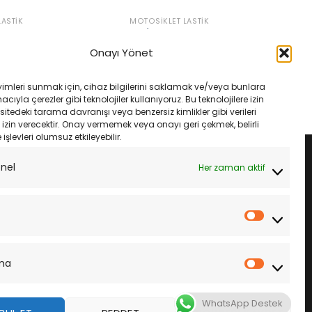
ASTIK
MOTOSIKLET LASTIK
9S Michelin City Grip 2
130/70-13 63S Michelin City Grip 2
Lastik
Onayı Yönet
Orijinal
Şu
Orijinal
Şu
₺
4,085.00
₺
4,800.00
₺
4,560.00
fiyat:
andaki
fiyat:
andaki
₺4,300.00.
fiyat:
₺4,800.00.
fiyat:
LE
SEPETE EKLE
yimleri sunmak için, cihaz bilgilerini saklamak ve/veya bunlara
₺4,085.00.
₺4,560.00.
ıyla çerezler gibi teknolojiler kullanıyoruz. Bu teknolojilere izin
sitedeki tarama davranışı veya benzersiz kimlikler gibi verileri
izin verecektir. Onay vermemek veya onayı geri çekmek, belirli
e işlevleri olumsuz etkileyebilir.
onel
Her zaman aktif
İstatistik
ma
Pazarla
WhatsApp Destek