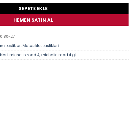
SEPETE EKLE
HEMEN SATIN AL
20180-27
ım Lastikler
,
Motosiklet Lastikleri
kleri
,
michelin road 4
,
michelin road 4 gt