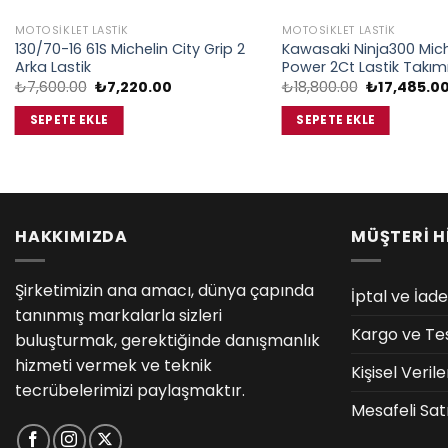
MOTOSIKLET LASTIK
MOTOSIKLET LASTIK
130/70-16 61S Michelin City Grip 2
Kawasaki Ninja300 Miche
Arka Lastik
Power 2Ct Lastik Takım
Orijinal
Şu
Orijinal
₺
7,600.00
₺
7,220.00
₺
18,800.00
₺
17,485.0
fiyat:
andaki
fiyat:
₺7,600.00.
fiyat:
₺18,800.00.
SEPETE EKLE
SEPETE EKLE
₺7,220.00.
HAKKIMIZDA
MÜŞTERİ H
Şirketimizin ana amacı, dünya çapında
İptal ve İade
tanınmış markalarla sizleri
Kargo ve Te
buluşturmak, gerektiğinde danışmanlık
hizmeti vermek ve teknik
Kişisel Veri
tecrübelerimizi paylaşmaktır.
Mesafeli Sat