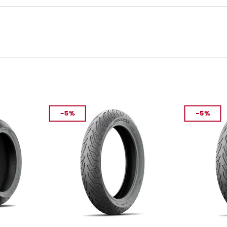
-5%
-5%