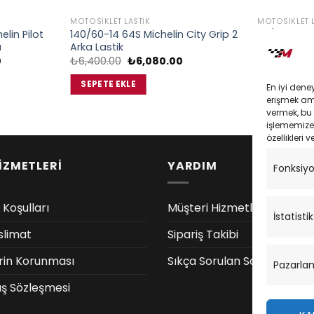
MOTOSIKLET LASTIK
MOTOSIKLET L
lin Pilot
140/60-14 64S Michelin City Grip 2
110/80-14 5
ı
Arka Lastik
Lastik
Şu
Orijinal
Şu
0
₺
6,400.00
₺
6,080.00
₺
4,300.00
andaki
fiyat:
andaki
fiyat:
₺6,400.00.
fiyat:
SEPETE EKLE
SEPETE EK
En iyi dene
₺17,485.00.
₺6,080.00.
erişmek amac
vermek, bu 
işlememize 
özellikleri v
İZMETLERİ
YARDIM
Fonksiy
 Koşulları
Müşteri Hizmetleri
İstatistik
slimat
Sipariş Takibi
lerin Korunması
Sıkça Sorulan Sorular
Pazarla
ış Sözleşmesi