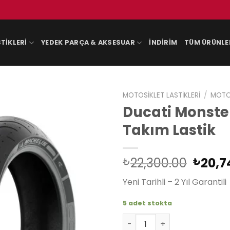
TIKLERI
YEDEK PARÇA & AKSESUAR
İNDIRIM
TÜM ÜRÜNLE
MOTOSIKLET LASTIKLERI
/
MOTOS
Ducati Monster
Takım Lastik
Orijin
22,300.00
20,7
₺
₺
fiyat:
Yeni Tarihli – 2 Yıl Garantili
₺22,3
5 adet stokta
Ducati Monster 1100 Micheli