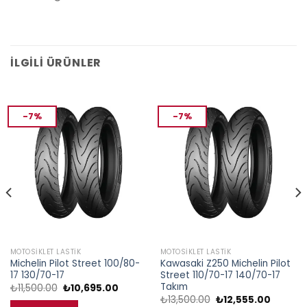
İLGILI ÜRÜNLER
-7%
-7%
MOTOSIKLET LASTIK
MOTOSIKLET LASTIK
Michelin Pilot Street 100/80-
Kawasaki Z250 Michelin Pilot
17 130/70-17
Street 110/70-17 140/70-17
Takım
Orijinal
Şu
₺
11,500.00
₺
10,695.00
fiyat:
andaki
Orijinal
Şu
₺
13,500.00
₺
12,555.00
₺11,500.00.
fiyat: