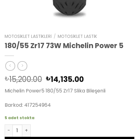
MOTOSIKLET LASTIKLERI
/
MOTOSIKLET LASTIK
180/55 Zr17 73W Michelin Power 5
Orijinal
Şu
15,200.00
14,135.00
₺
₺
fiyat:
andaki
Michelin Power5 180/55 Zr17 Slika Bileşenli
₺15,200.00.
fiyat:
₺14,135.00.
Barkod: 417254964
5 adet stokta
180/55 Zr17 73W Michelin Power 5 adet