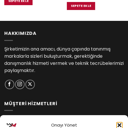
i
fiyat:
andaki
SEPETE EKLE
₺10,695.00.
₺13,500.00.
fiyat:
SEPETE EKLE
5.00.
₺12,555.
HAKKIMIZDA
Şirketimizin ana amacı, dünya çapında tanınmış
markalarla sizleri buluşturmak, gerektiğinde
danışmanlık hizmeti vermek ve teknik tecrübelerimizi
paylaşmaktır.
MÜŞTERİ HİZMETLERİ
İptal ve İade Koşulları
Onayı Yönet