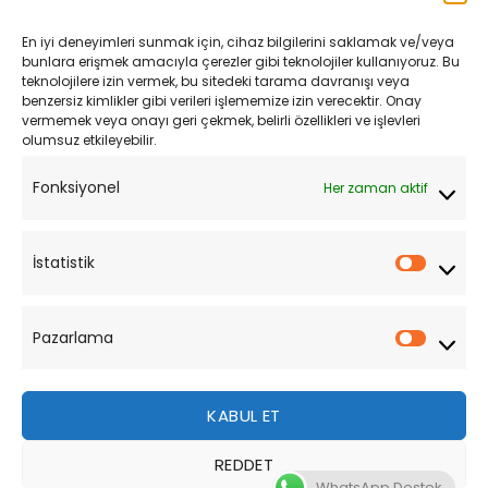
Kargo ve Teslimat
En iyi deneyimleri sunmak için, cihaz bilgilerini saklamak ve/veya
Kişisel Verilerin Korunması
bunlara erişmek amacıyla çerezler gibi teknolojiler kullanıyoruz. Bu
teknolojilere izin vermek, bu sitedeki tarama davranışı veya
Mesafeli Satış Sözleşmesi
benzersiz kimlikler gibi verileri işlememize izin verecektir. Onay
vermemek veya onayı geri çekmek, belirli özellikleri ve işlevleri
olumsuz etkileyebilir.
YARDIM
Fonksiyonel
Her zaman aktif
Müşteri Hizmetleri
Sipariş Takibi
İstatistik
İstatist
Sıkça Sorulan Sorular
Pazarlama
Pazarl
KABUL ET
REDDET
Bu site, size daha iyi bir tarama deneyimi sunmak için
WhatsApp Destek