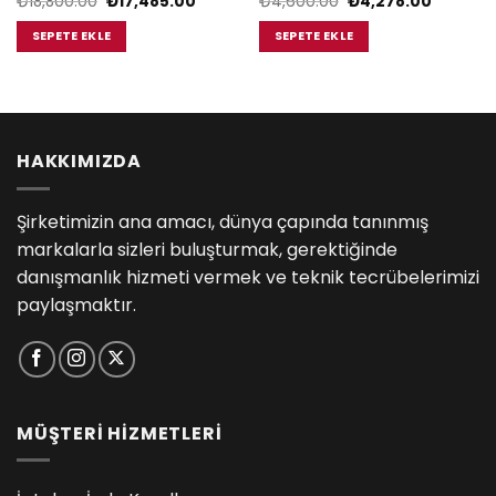
Orijinal
Şu
Orijinal
Şu
₺
18,800.00
₺
17,485.00
₺
4,600.00
₺
4,278.00
i
fiyat:
andaki
fiyat:
andaki
₺18,800.00.
fiyat:
₺4,600.00.
fiyat:
SEPETE EKLE
SEPETE EKLE
5.00.
₺17,485.00.
₺4,278.0
HAKKIMIZDA
Şirketimizin ana amacı, dünya çapında tanınmış
markalarla sizleri buluşturmak, gerektiğinde
danışmanlık hizmeti vermek ve teknik tecrübelerimizi
paylaşmaktır.
MÜŞTERİ HİZMETLERİ