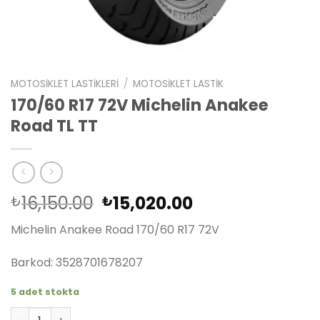
MOTOSIKLET LASTIKLERI
/
MOTOSIKLET LASTIK
170/60 R17 72V Michelin Anakee
Road TL TT
Orijinal
Şu
16,150.00
15,020.00
₺
₺
fiyat:
andaki
Michelin Anakee Road 170/60 R17 72V
₺16,150.00.
fiyat:
₺15,020.00.
Barkod: 3528701678207
5 adet stokta
170/60 R17 72V Michelin Anakee Road TL TT adet