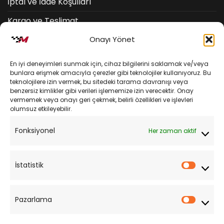
İptal ve İade Koşulları
Kargo ve Teslimat
Onayı Yönet
Kişisel Verilerin Korunması
Mesafeli Satış Sözleşmesi
En iyi deneyimleri sunmak için, cihaz bilgilerini saklamak ve/veya
bunlara erişmek amacıyla çerezler gibi teknolojiler kullanıyoruz. Bu
teknolojilere izin vermek, bu sitedeki tarama davranışı veya
YARDIM
benzersiz kimlikler gibi verileri işlememize izin verecektir. Onay
vermemek veya onayı geri çekmek, belirli özellikleri ve işlevleri
olumsuz etkileyebilir.
Müşteri Hizmetleri
Fonksiyonel
Her zaman aktif
Sipariş Takibi
Sıkça Sorulan Sorular
İstatistik
İstatist
Pazarlama
Pazarl