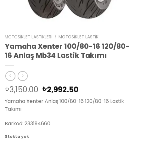
MOTOSIKLET LASTIKLERI
/
MOTOSIKLET LASTIK
Yamaha Xenter 100/80-16 120/80-
16 Anlaş Mb34 Lastik Takımı
Orijinal
Şu
3,150.00
2,992.50
₺
₺
fiyat:
andaki
Yamaha Xenter Anlaş 100/80-16 120/80-16 Lastik
₺3,150.00.
fiyat:
Takımı
₺2,992.50.
Barkod: 233194660
Stokta yok