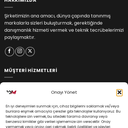
HAKKIMIZDA
Şirketimizin ana amacı, dünya çapında tanınmış
markalarla sizleri buluşturmak, gerektiğinde
danışmanlık hizmeti vermek ve teknik tecrübelerimizi
paylaşmaktır.
MÜŞTERİ HİZMETLERİ
İptal ve İade Koşulları
Onayı Yönet
Kargo ve Teslimat
En iyi deneyimleri sunmak için, cihaz bilgilerini saklamak ve/veya
Kişisel Verilerin Korunması
bunlara erişmek amacıyla çerezler gibi teknolojiler kullanıyoruz. Bu
teknolojilere izin vermek, bu sitedeki tarama davranışı veya
Mesafeli Satış Sözleşmesi
benzersiz kimlikler gibi verileri işlememize izin verecektir. Onay
vermemek veya onayı geri çekmek, belirli özellikleri ve işlevleri