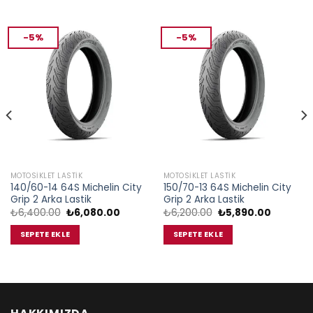
-5%
-5%
MOTOSIKLET LASTIK
MOTOSIKLET LASTIK
140/60-14 64S Michelin City
150/70-13 64S Michelin City
Grip 2 Arka Lastik
Grip 2 Arka Lastik
Orijinal
Şu
Orijinal
Şu
₺
6,400.00
₺
6,080.00
₺
6,200.00
₺
5,890.00
fiyat:
andaki
fiyat:
andaki
₺6,400.00.
fiyat:
₺6,200.00.
fiyat:
SEPETE EKLE
SEPETE EKLE
₺6,080.00.
₺5,890.0
.00.