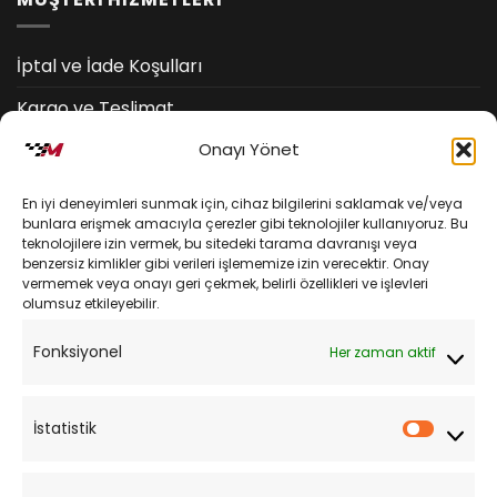
İptal ve İade Koşulları
Kargo ve Teslimat
Onayı Yönet
Kişisel Verilerin Korunması
Mesafeli Satış Sözleşmesi
En iyi deneyimleri sunmak için, cihaz bilgilerini saklamak ve/veya
bunlara erişmek amacıyla çerezler gibi teknolojiler kullanıyoruz. Bu
teknolojilere izin vermek, bu sitedeki tarama davranışı veya
YARDIM
benzersiz kimlikler gibi verileri işlememize izin verecektir. Onay
vermemek veya onayı geri çekmek, belirli özellikleri ve işlevleri
olumsuz etkileyebilir.
Müşteri Hizmetleri
Fonksiyonel
Her zaman aktif
Sipariş Takibi
Sıkça Sorulan Sorular
İstatistik
İstatist