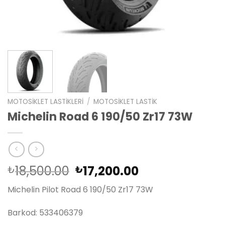
MOTOSIKLET LASTIKLERI
/
MOTOSIKLET LASTIK
Michelin Road 6 190/50 Zr17 73W
Orijinal
Şu
18,500.00
17,200.00
₺
₺
fiyat:
andaki
Michelin Pilot Road 6 190/50 Zr17 73W
₺18,500.00.
fiyat:
₺17,200.00.
Barkod: 533406379