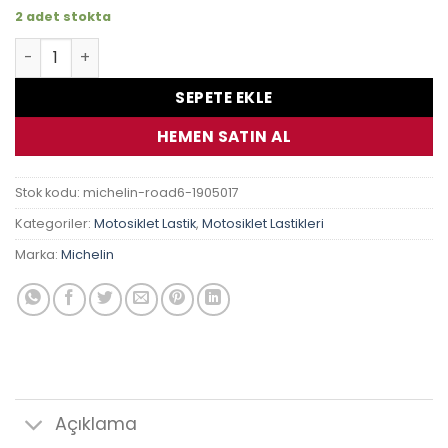
2 adet stokta
Michelin Road 6 190/50 Zr17 73W adet
SEPETE EKLE
HEMEN SATIN AL
Stok kodu:
michelin-road6-1905017
Kategoriler:
Motosiklet Lastik
,
Motosiklet Lastikleri
Marka:
Michelin
Açıklama