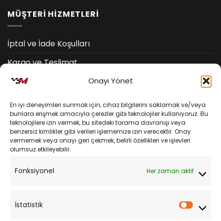
MÜŞTERİ HİZMETLERİ
İptal ve İade Koşulları
Kargo ve Teslimat
Onayı Yönet
Kişisel Verilerin Korunması
Mesafeli Satış Sözleşmesi
En iyi deneyimleri sunmak için, cihaz bilgilerini saklamak ve/veya
bunlara erişmek amacıyla çerezler gibi teknolojiler kullanıyoruz. Bu
teknolojilere izin vermek, bu sitedeki tarama davranışı veya
YARDIM
benzersiz kimlikler gibi verileri işlememize izin verecektir. Onay
vermemek veya onayı geri çekmek, belirli özellikleri ve işlevleri
olumsuz etkileyebilir.
Müşteri Hizmetleri
Fonksiyonel
Her zaman aktif
Sipariş Takibi
Sıkça Sorulan Sorular
İstatistik
İstatist