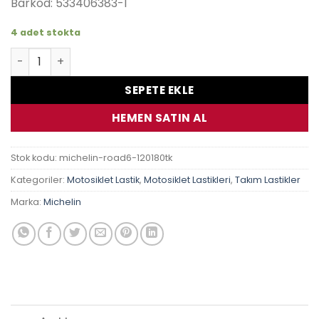
Barkod: 533406383-1
4 adet stokta
Michelin Road 6 120/70 Zr17 180/55 Zr17 Takım Lastik ade
SEPETE EKLE
HEMEN SATIN AL
Stok kodu:
michelin-road6-120180tk
Kategoriler:
Motosiklet Lastik
,
Motosiklet Lastikleri
,
Takım Lastikler
Marka:
Michelin