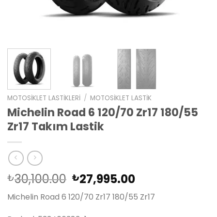
MOTOSIKLET LASTIKLERI
/
MOTOSIKLET LASTIK
Michelin Road 6 120/70 Zr17 180/55
Zr17 Takım Lastik
Orijinal
Şu
30,100.00
27,995.00
₺
₺
fiyat:
andaki
Michelin Road 6 120/70 Zr17 180/55 Zr17
₺30,100.00.
fiyat:
₺27,995.00.