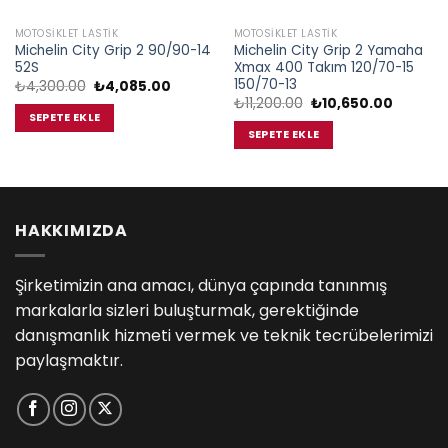
MOTOSIKLET LASTIK
MOTOSIKLET LASTIK
Michelin City Grip 2 90/90-14
Michelin City Grip 2 Yamaha
52S
Xmax 400 Takım 120/70-15
150/70-13
Orijinal
Şu
₺
4,300.00
₺
4,085.00
fiyat:
andaki
Orijinal
Şu
₺
11,200.00
₺
10,650.00
₺4,300.00.
fiyat:
i
fiyat:
andaki
SEPETE EKLE
₺4,085.00.
₺11,200.00.
fiyat:
SEPETE EKLE
5.00.
₺10,650.
HAKKIMIZDA
Şirketimizin ana amacı, dünya çapında tanınmış
markalarla sizleri buluşturmak, gerektiğinde
danışmanlık hizmeti vermek ve teknik tecrübelerimizi
paylaşmaktır.