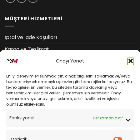
MÜŞTERİ HİZMETLERİ
İptal ve İade Koşulları
Kargo ve Teslimat
Onayı Yönet
Kişisel Verilerin Korunması
Mesafeli Satış Sözleşmesi
En iyi deneyimleri sunmak için, cihaz bilgilerini saklamak ve/veya
bunlara erişmek amacıyla çerezler gibi teknolojiler kullanıyoruz. Bu
teknolojilere izin vermek, bu sitedeki tarama davranışı veya
YARDIM
benzersiz kimlikler gibi verileri işlememize izin verecektir. Onay
vermemek veya onayı geri çekmek, belirli özellikleri ve işlevleri
olumsuz etkileyebilir.
Müşteri Hizmetleri
Fonksiyonel
Her zaman aktif
Sipariş Takibi
Sıkça Sorulan Sorular
İstatistik