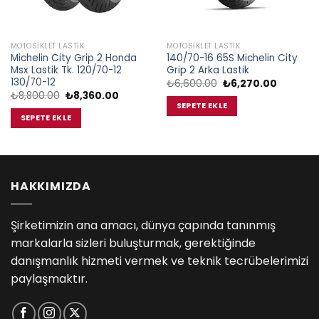
MOTOSIKLET LASTIK
MOTOSIKLET LASTIK
Michelin City Grip 2 Honda
140/70-16 65S Michelin City
Msx Lastik Tk. 120/70-12
Grip 2 Arka Lastik
130/70-12
Orijinal
Şu
₺
6,600.00
₺
6,270.00
fiyat:
andaki
Orijinal
Şu
₺
8,800.00
₺
8,360.00
₺6,600.00.
fiyat:
fiyat:
andaki
SEPETE EKLE
.00.
₺6,270.0
₺8,800.00.
fiyat:
SEPETE EKLE
₺8,360.00.
HAKKIMIZDA
Şirketimizin ana amacı, dünya çapında tanınmış
markalarla sizleri buluşturmak, gerektiğinde
danışmanlık hizmeti vermek ve teknik tecrübelerimizi
paylaşmaktır.