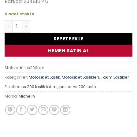
Barkod: 234810146
6 adet stokta
Michelin Pilot Street 100/80-17 130/70-17 Bajaj Pulsar 200
SEPETE EKLE
HEMEN SATIN AL
Stok kodu:
ns200tkm
Kategoriler:
Motosiklet Lastik
,
Motosiklet Lastikleri
,
Takım Lastikler
Etiketler:
ns 200 lastik takımı
,
pulsar ns 200 lastik
Marka:
Michelin