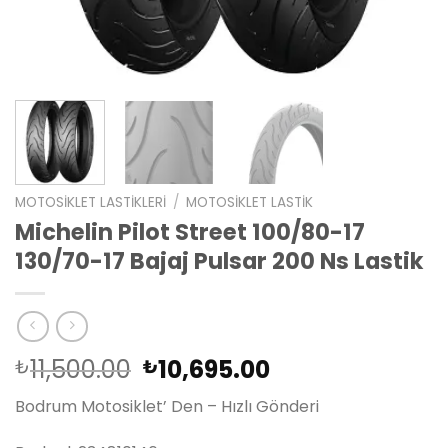
MOTOSIKLET LASTIKLERI
/
MOTOSIKLET LASTIK
Michelin Pilot Street 100/80-17
130/70-17 Bajaj Pulsar 200 Ns Lastik
Orijinal
Şu
11,500.00
10,695.00
₺
₺
fiyat:
andaki
Bodrum Motosiklet’ Den – Hızlı Gönderi
₺11,500.00.
fiyat:
₺10,695.00.