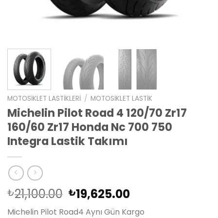
MOTOSIKLET LASTIKLERI
/
MOTOSIKLET LASTIK
Michelin Pilot Road 4 120/70 Zr17
160/60 Zr17 Honda Nc 700 750
Integra Lastik Takımı
Orijinal
Şu
21,100.00
19,625.00
₺
₺
fiyat:
andaki
Michelin Pilot Road4 Aynı Gün Kargo
₺21,100.00.
fiyat: