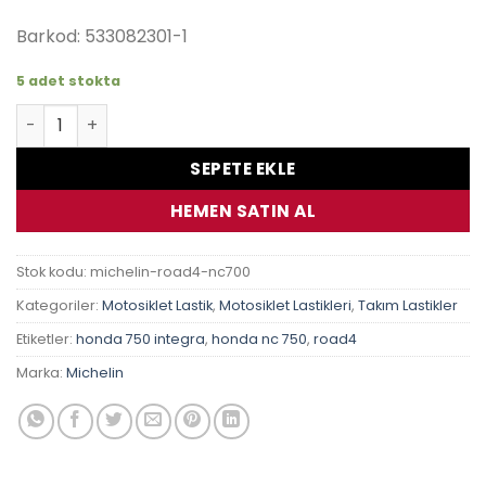
₺19,625.00.
Barkod: 533082301-1
5 adet stokta
Michelin Pilot Road 4 120/70 Zr17 160/60 Zr17 Honda Nc 7
SEPETE EKLE
HEMEN SATIN AL
Stok kodu:
michelin-road4-nc700
Kategoriler:
Motosiklet Lastik
,
Motosiklet Lastikleri
,
Takım Lastikler
Etiketler:
honda 750 integra
,
honda nc 750
,
road4
Marka:
Michelin