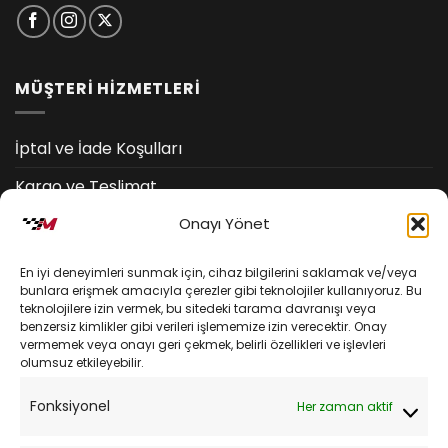
MÜŞTERİ HİZMETLERİ
İptal ve İade Koşulları
Kargo ve Teslimat
Onayı Yönet
Kişisel Verilerin Korunması
Mesafeli Satış Sözleşmesi
En iyi deneyimleri sunmak için, cihaz bilgilerini saklamak ve/veya
bunlara erişmek amacıyla çerezler gibi teknolojiler kullanıyoruz. Bu
teknolojilere izin vermek, bu sitedeki tarama davranışı veya
YARDIM
benzersiz kimlikler gibi verileri işlememize izin verecektir. Onay
vermemek veya onayı geri çekmek, belirli özellikleri ve işlevleri
olumsuz etkileyebilir.
Müşteri Hizmetleri
Fonksiyonel
Her zaman aktif
Sipariş Takibi