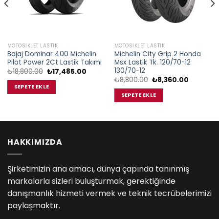
MOTOSIKLET LASTIK
MOTOSIKLET LASTIK
Bajaj Dominar 400 Michelin
Michelin City Grip 2 Honda
Pilot Power 2Ct Lastik Takımı
Msx Lastik Tk. 120/70-12
130/70-12
Orijinal
Şu
₺
18,800.00
₺
17,485.00
i
fiyat:
andaki
Orijinal
Şu
₺
8,800.00
₺
8,360.00
₺18,800.00.
fiyat:
fiyat:
andaki
SEPETE EKLE
5.00.
₺17,485.00.
₺8,800.00.
fiyat:
SEPETE EKLE
₺8,360.0
HAKKIMIZDA
Şirketimizin ana amacı, dünya çapında tanınmış
markalarla sizleri buluşturmak, gerektiğinde
danışmanlık hizmeti vermek ve teknik tecrübelerimizi
paylaşmaktır.