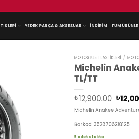
TIKLERI
YEDEK PARÇA & AKSESUAR
İNDIRIM
TÜM ÜRÜNLE
MOTOSIKLET LASTIKLERI
/
MOTOS
Michelin Anak
TL/TT
Orijin
12,900.00
12,0
₺
₺
fiyat:
Michelin Anakee Adventur
₺12,90
Barkod: 3528706218125
5 adet stokta