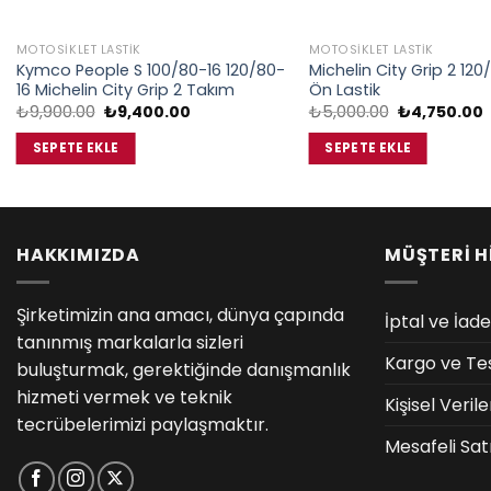
MOTOSIKLET LASTIK
MOTOSIKLET LASTIK
Kymco People S 100/80-16 120/80-
Michelin City Grip 2 12
16 Michelin City Grip 2 Takım
Ön Lastik
Orijinal
Şu
Orijinal
₺
9,900.00
₺
9,400.00
₺
5,000.00
₺
4,750.00
fiyat:
andaki
fiyat:
₺9,900.00.
fiyat:
₺5,000.00.
f
SEPETE EKLE
SEPETE EKLE
₺9,400.00.
₺
HAKKIMIZDA
MÜŞTERİ H
Şirketimizin ana amacı, dünya çapında
İptal ve İade
tanınmış markalarla sizleri
Kargo ve Te
buluşturmak, gerektiğinde danışmanlık
hizmeti vermek ve teknik
Kişisel Veri
tecrübelerimizi paylaşmaktır.
Mesafeli Sat