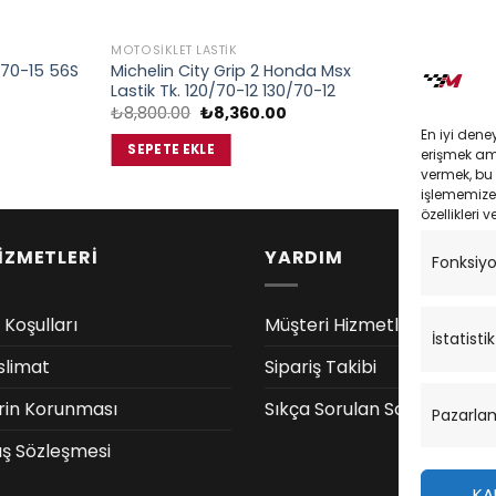
MOTOSIKLET LASTIK
MOTOSIKLET L
0/70-15 56S
Michelin City Grip 2 Honda Msx
Bajaj Domin
Lastik Tk. 120/70-12 130/70-12
Power 2Ct L
Şu
Orijinal
Şu
₺
8,800.00
₺
8,360.00
₺
18,800.00
andaki
fiyat:
andaki
En iyi dene
iyat:
₺8,800.00.
fiyat:
SEPETE EKLE
SEPETE EK
erişmek amac
4,750.00.
₺8,360.00.
vermek, bu 
işlememize 
özellikleri v
İZMETLERİ
YARDIM
Fonksiy
 Koşulları
Müşteri Hizmetleri
İstatistik
slimat
Sipariş Takibi
lerin Korunması
Sıkça Sorulan Sorular
Pazarla
ış Sözleşmesi
KA