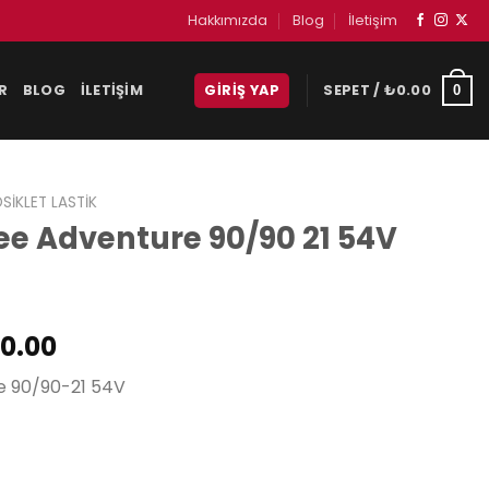
Hakkımızda
Blog
İletişim
R
BLOG
İLETIŞIM
GIRIŞ YAP
SEPET /
₺
0.00
0
IKLET LASTIK
ee Adventure 90/90 21 54V
al
Şu
00.00
andaki
e 90/90-21 54V
0.00.
fiyat:
₺12,000.00.