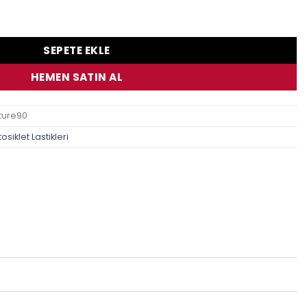
 90/90 21 54V TL/TT adet
SEPETE EKLE
HEMEN SATIN AL
ture90
osiklet Lastikleri