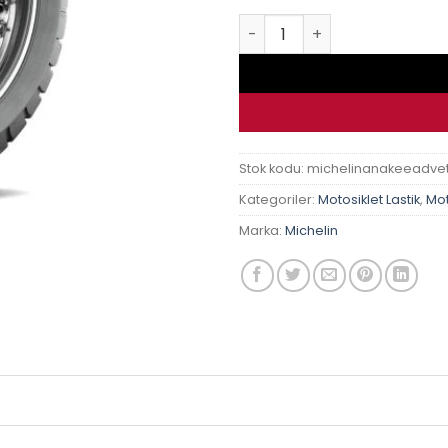
Michelin Anakee Adventure
Stok kodu:
michelinanakeeadve
Kategoriler:
Motosiklet Lastik
,
Mot
Marka:
Michelin