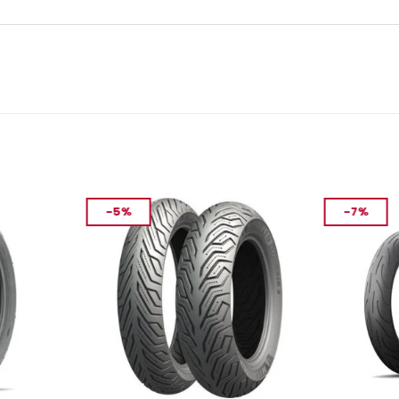
-5%
-7%