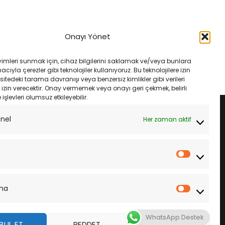
ASTIK
MOTOSIKLET LASTIK
ar 400 Michelin Pilot
Michelin City Grip 2 90/90-14 52S
Onayı Yönet
astik Takımı
Orijinal
Şu
₺
4,300.00
₺
4,085.00
fiyat:
andaki
Orijinal
Şu
₺
17,485.00
₺4,300.00.
fiyat:
fiyat:
andaki
SEPETE EKLE
yimleri sunmak için, cihaz bilgilerini saklamak ve/veya bunlara
₺4,085.00.
₺18,800.00.
fiyat:
LE
ıyla çerezler gibi teknolojiler kullanıyoruz. Bu teknolojilere izin
₺17,485.00.
sitedeki tarama davranışı veya benzersiz kimlikler gibi verileri
izin verecektir. Onay vermemek veya onayı geri çekmek, belirli
e işlevleri olumsuz etkileyebilir.
onel
Her zaman aktif
İstatistik
ma
Pazarla
WhatsApp Destek
BUL ET
REDDET
TERCIHLERI KAYDET