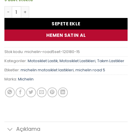
Ktm Superduke 990 Michelin Pilot Road 5 Takım Lastik a
SEPETE EKLE
HEMEN SATIN AL
Stok kodu:
michelin-road5set-120180-15
Kategoriler:
Motosiklet Lastik
,
Motosiklet Lastikleri
,
Takım Lastikler
Etiketler:
michelin motosiklet lastikleri
,
michelin road 5
Marka:
Michelin
Açıklama