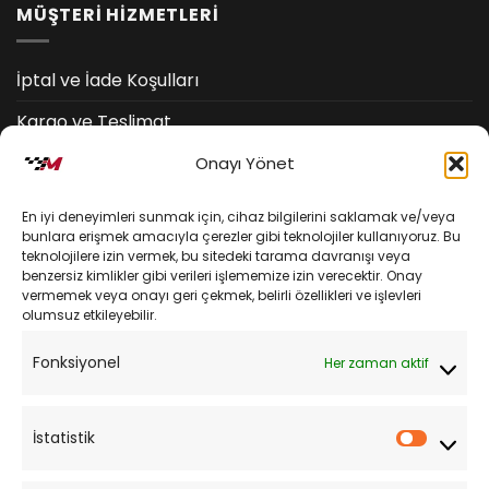
MÜŞTERİ HİZMETLERİ
İptal ve İade Koşulları
Kargo ve Teslimat
Kişisel Verilerin Korunması
Onayı Yönet
Mesafeli Satış Sözleşmesi
En iyi deneyimleri sunmak için, cihaz bilgilerini saklamak ve/veya
bunlara erişmek amacıyla çerezler gibi teknolojiler kullanıyoruz. Bu
teknolojilere izin vermek, bu sitedeki tarama davranışı veya
YARDIM
benzersiz kimlikler gibi verileri işlememize izin verecektir. Onay
vermemek veya onayı geri çekmek, belirli özellikleri ve işlevleri
olumsuz etkileyebilir.
Müşteri Hizmetleri
Fonksiyonel
Her zaman aktif
Sipariş Takibi
Sıkça Sorulan Sorular
İstatistik
İstatist