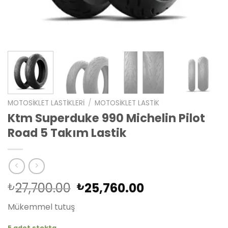
MOTOSIKLET LASTIKLERI
/
MOTOSIKLET LASTIK
Ktm Superduke 990 Michelin Pilot
Road 5 Takım Lastik
Orijinal
Şu
27,700.00
25,760.00
₺
₺
fiyat:
andaki
Mükemmel tutuş
₺27,700.00.
fiyat:
₺25,760.00.
5 adet stokta