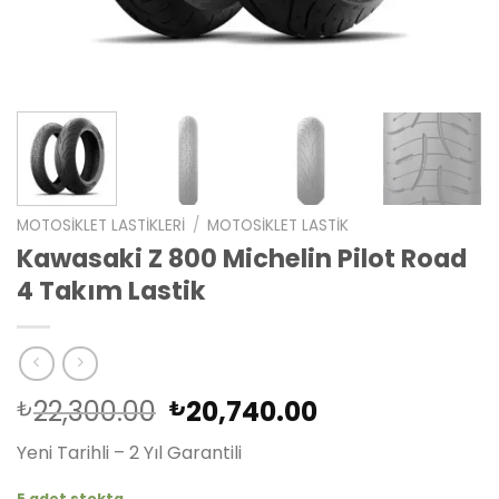
MOTOSIKLET LASTIKLERI
/
MOTOSIKLET LASTIK
Kawasaki Z 800 Michelin Pilot Road
4 Takım Lastik
Orijinal
Şu
22,300.00
20,740.00
₺
₺
fiyat:
andaki
Yeni Tarihli – 2 Yıl Garantili
₺22,300.00.
fiyat:
₺20,740.00.
5 adet stokta