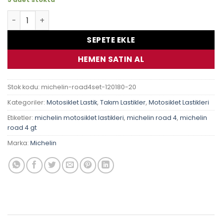
Kawasaki Z 800 Michelin Pilot Road 4 Takım Lastik adet
SEPETE EKLE
HEMEN SATIN AL
Stok kodu:
michelin-road4set-120180-20
Kategoriler:
Motosiklet Lastik
,
Takım Lastikler
,
Motosiklet Lastikleri
Etiketler:
michelin motosiklet lastikleri
,
michelin road 4
,
michelin
road 4 gt
Marka:
Michelin