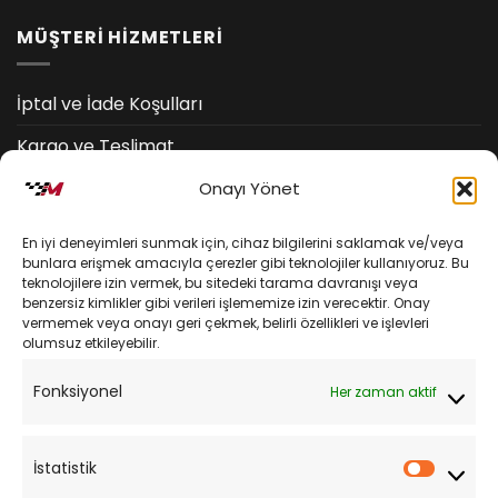
MÜŞTERİ HİZMETLERİ
İptal ve İade Koşulları
Kargo ve Teslimat
Kişisel Verilerin Korunması
Onayı Yönet
Mesafeli Satış Sözleşmesi
En iyi deneyimleri sunmak için, cihaz bilgilerini saklamak ve/veya
bunlara erişmek amacıyla çerezler gibi teknolojiler kullanıyoruz. Bu
teknolojilere izin vermek, bu sitedeki tarama davranışı veya
YARDIM
benzersiz kimlikler gibi verileri işlememize izin verecektir. Onay
vermemek veya onayı geri çekmek, belirli özellikleri ve işlevleri
olumsuz etkileyebilir.
Müşteri Hizmetleri
Fonksiyonel
Her zaman aktif
Sipariş Takibi
Sıkça Sorulan Sorular
İstatistik
İstatist