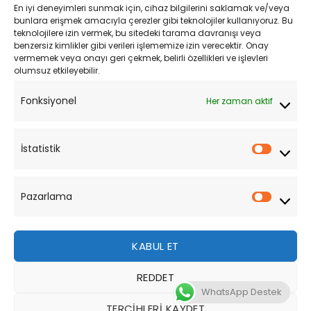
En iyi deneyimleri sunmak için, cihaz bilgilerini saklamak ve/veya
Kişisel Verilerin Korunması
bunlara erişmek amacıyla çerezler gibi teknolojiler kullanıyoruz. Bu
teknolojilere izin vermek, bu sitedeki tarama davranışı veya
Mesafeli Satış Sözleşmesi
benzersiz kimlikler gibi verileri işlememize izin verecektir. Onay
vermemek veya onayı geri çekmek, belirli özellikleri ve işlevleri
olumsuz etkileyebilir.
YARDIM
Fonksiyonel
Her zaman aktif
Müşteri Hizmetleri
Sipariş Takibi
İstatistik
İstatist
Sıkça Sorulan Sorular
Pazarlama
Pazarl
KABUL ET
REDDET
Bu site, size daha iyi bir tarama deneyimi sunmak için
WhatsApp Destek
çerezler kullanmaktadır. Bu web sitesinde gezinerek,
TERCIHLERI KAYDET