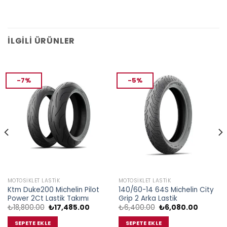
İLGILI ÜRÜNLER
-7%
-5%
MOTOSIKLET LASTIK
MOTOSIKLET LASTIK
Ktm Duke200 Michelin Pilot
140/60-14 64S Michelin City
Power 2Ct Lastik Takımı
Grip 2 Arka Lastik
Orijinal
Şu
Orijinal
Şu
₺
18,800.00
₺
17,485.00
₺
6,400.00
₺
6,080.00
fiyat:
andaki
fiyat:
andaki
₺18,800.00.
fiyat:
₺6,400.00.
fiyat:
SEPETE EKLE
SEPETE EKLE
.00.
₺17,485.00.
₺6,080.