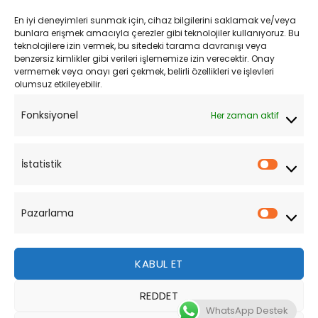
Kargo ve Teslimat
En iyi deneyimleri sunmak için, cihaz bilgilerini saklamak ve/veya
Kişisel Verilerin Korunması
bunlara erişmek amacıyla çerezler gibi teknolojiler kullanıyoruz. Bu
teknolojilere izin vermek, bu sitedeki tarama davranışı veya
Mesafeli Satış Sözleşmesi
benzersiz kimlikler gibi verileri işlememize izin verecektir. Onay
vermemek veya onayı geri çekmek, belirli özellikleri ve işlevleri
olumsuz etkileyebilir.
YARDIM
Fonksiyonel
Her zaman aktif
Müşteri Hizmetleri
Sipariş Takibi
İstatistik
İstatist
Sıkça Sorulan Sorular
Pazarlama
Pazarl
KABUL ET
REDDET
Bu site, size daha iyi bir tarama deneyimi sunmak için
WhatsApp Destek
çerezler kullanmaktadır. Bu web sitesinde gezinerek,