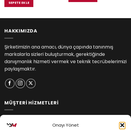
₺9,900.00.
fiyat:
SEPETE EKLE
5.00.
₺9,400.00.
HAKKIMIZDA
Şirketimizin ana amacı, dünya çapında tanınmış
markalarla sizleri buluşturmak, gerektiğinde
danışmanlık hizmeti vermek ve teknik tecrübelerimizi
paylaşmaktır.
MÜŞTERİ HİZMETLERİ
İptal ve İade Koşulları
Onayı Yönet