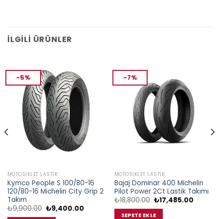
İLGILI ÜRÜNLER
-5%
-7%
MOTOSIKLET LASTIK
MOTOSIKLET LASTIK
Kymco People S 100/80-16
Bajaj Dominar 400 Michelin
120/80-16 Michelin City Grip 2
Pilot Power 2Ct Lastik Takımı
Takım
Orijinal
Şu
₺
18,800.00
₺
17,485.00
fiyat:
andaki
Orijinal
Şu
₺
9,900.00
₺
9,400.00
₺18,800.00.
fiyat:
i
fiyat:
andaki
SEPETE EKLE
₺17,485