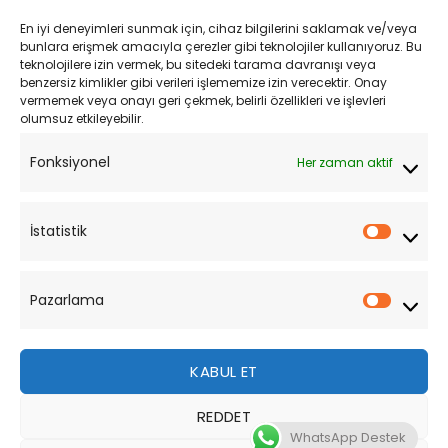
Kargo ve Teslimat
En iyi deneyimleri sunmak için, cihaz bilgilerini saklamak ve/veya
Kişisel Verilerin Korunması
bunlara erişmek amacıyla çerezler gibi teknolojiler kullanıyoruz. Bu
teknolojilere izin vermek, bu sitedeki tarama davranışı veya
Mesafeli Satış Sözleşmesi
benzersiz kimlikler gibi verileri işlememize izin verecektir. Onay
vermemek veya onayı geri çekmek, belirli özellikleri ve işlevleri
olumsuz etkileyebilir.
YARDIM
Fonksiyonel
Her zaman aktif
Müşteri Hizmetleri
Sipariş Takibi
İstatistik
İstatist
Sıkça Sorulan Sorular
Pazarlama
Pazarl
KABUL ET
REDDET
Bu site, size daha iyi bir tarama deneyimi sunmak için
WhatsApp Destek
çerezler kullanmaktadır. Bu web sitesinde gezinerek,