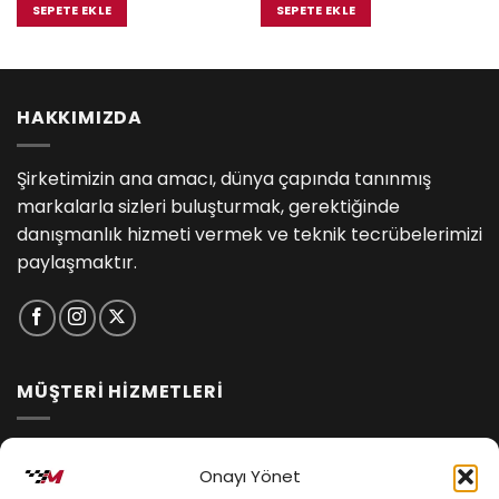
₺18,800.00.
fiyat:
₺13,500.00.
fiyat:
SEPETE EKLE
SEPETE EKLE
00.
₺17,485.00.
₺12,555.
HAKKIMIZDA
Şirketimizin ana amacı, dünya çapında tanınmış
markalarla sizleri buluşturmak, gerektiğinde
danışmanlık hizmeti vermek ve teknik tecrübelerimizi
paylaşmaktır.
MÜŞTERİ HİZMETLERİ
İptal ve İade Koşulları
Onayı Yönet