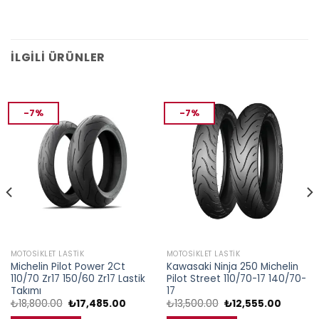
İLGILI ÜRÜNLER
-7%
-7%
MOTOSIKLET LASTIK
MOTOSIKLET LASTIK
Michelin Pilot Power 2Ct
Kawasaki Ninja 250 Michelin
110/70 Zr17 150/60 Zr17 Lastik
Pilot Street 110/70-17 140/70-
Takımı
17
Orijinal
Şu
Orijinal
Şu
₺
18,800.00
₺
17,485.00
₺
13,500.00
₺
12,555.00
fiyat:
andaki
fiyat:
andaki