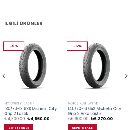
İLGILI ÜRÜNLER
-5%
-5%
MOTOSIKLET LASTIK
MOTOSIKLET LASTIK
130/70-13 63S Michelin City
140/70-16 65S Michelin City
Grip 2 Lastik
Grip 2 Arka Lastik
Orijinal
Şu
Orijinal
Şu
₺
4,800.00
₺
4,560.00
₺
6,600.00
₺
6,270.00
fiyat:
andaki
fiyat:
andaki
₺4,800.00.
fiyat:
₺6,600.00.
fiyat:
SEPETE EKLE
SEPETE EKLE
.00.
₺4,560.00.
₺6,270.0