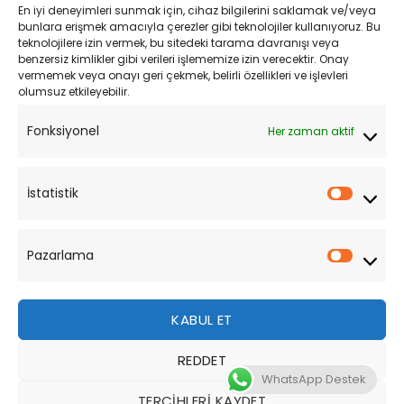
En iyi deneyimleri sunmak için, cihaz bilgilerini saklamak ve/veya
Kişisel Verilerin Korunması
bunlara erişmek amacıyla çerezler gibi teknolojiler kullanıyoruz. Bu
teknolojilere izin vermek, bu sitedeki tarama davranışı veya
Mesafeli Satış Sözleşmesi
benzersiz kimlikler gibi verileri işlememize izin verecektir. Onay
vermemek veya onayı geri çekmek, belirli özellikleri ve işlevleri
olumsuz etkileyebilir.
YARDIM
Fonksiyonel
Her zaman aktif
Müşteri Hizmetleri
Sipariş Takibi
İstatistik
İstatist
Sıkça Sorulan Sorular
Pazarlama
Pazarl
KABUL ET
REDDET
Bu site, size daha iyi bir tarama deneyimi sunmak için
WhatsApp Destek
çerezler kullanmaktadır. Bu web sitesinde gezinerek,
TERCIHLERI KAYDET