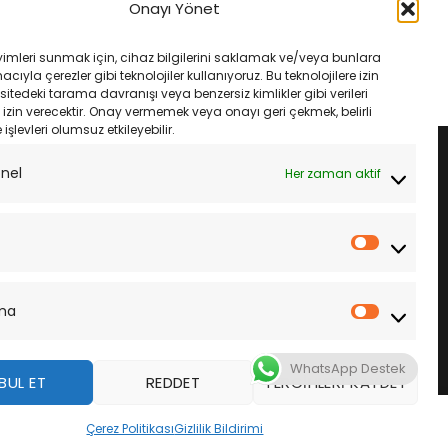
4S Michelin City Grip 2
Kawasaki Ninja300 Michelin Pilot
Onayı Yönet
Power 2Ct Lastik Takımı
Orijinal
Şu
Orijinal
Şu
₺
5,890.00
₺
18,800.00
₺
17,485.00
fiyat:
andaki
fiyat:
andaki
yimleri sunmak için, cihaz bilgilerini saklamak ve/veya bunlara
₺6,200.00.
fiyat:
₺18,800.00.
fiyat:
LE
SEPETE EKLE
ıyla çerezler gibi teknolojiler kullanıyoruz. Bu teknolojilere izin
₺5,890.00.
₺17,485.00.
sitedeki tarama davranışı veya benzersiz kimlikler gibi verileri
izin verecektir. Onay vermemek veya onayı geri çekmek, belirli
e işlevleri olumsuz etkileyebilir.
onel
Her zaman aktif
İstatistik
ma
Pazarla
WhatsApp Destek
BUL ET
REDDET
TERCIHLERI KAYDET
z
Çerez Politikası
Gizlilik Bildirimi
DAHA FAZLA BILGI
KABUL ET