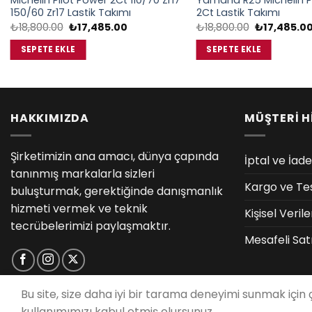
Michelin Pilot Power 2Ct 110/70 Zr17
Yamaha R25 Michelin P
150/60 Zr17 Lastik Takımı
2Ct Lastik Takımı
Orijinal
Şu
Orijinal
₺
18,800.00
₺
17,485.00
₺
18,800.00
₺
17,485.0
fiyat:
andaki
fiyat:
₺18,800.00.
fiyat:
₺18,800.00.
SEPETE EKLE
SEPETE EKLE
₺17,485.00.
HAKKIMIZDA
MÜŞTERİ H
Şirketimizin ana amacı, dünya çapında
İptal ve İade
tanınmış markalarla sizleri
Kargo ve Te
buluşturmak, gerektiğinde danışmanlık
hizmeti vermek ve teknik
Kişisel Veri
tecrübelerimizi paylaşmaktır.
Mesafeli Sat
Bu site, size daha iyi bir tarama deneyimi sunmak için
kullanımımızı kabul etmiş olursunuz.