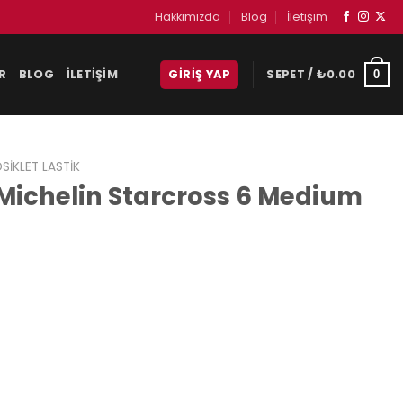
Hakkımızda
Blog
İletişim
R
BLOG
İLETIŞIM
GIRIŞ YAP
SEPET /
₺
0.00
0
IKLET LASTIK
Michelin Starcross 6 Medium