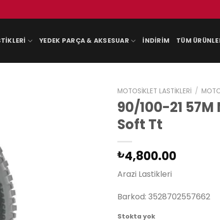
TIKLERI
YEDEK PARÇA & AKSESUAR
İNDIRIM
TÜM ÜRÜNLE
MOTOSIKLET LASTIKLERI
/
MOTOS
90/100-21 57M 
Soft Tt
4,800.00
₺
Arazi Lastikleri
Barkod: 3528702557662
Stokta yok