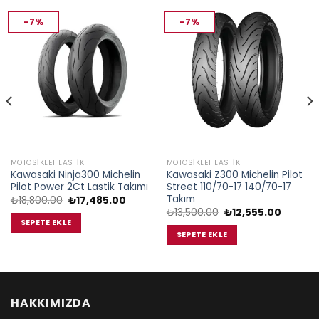
-7%
-7%
MOTOSIKLET LASTIK
MOTOSIKLET LASTIK
Kawasaki Ninja300 Michelin
Kawasaki Z300 Michelin Pilot
Pilot Power 2Ct Lastik Takımı
Street 110/70-17 140/70-17
Takım
Orijinal
Şu
₺
18,800.00
₺
17,485.00
i
fiyat:
andaki
Orijinal
Şu
₺
13,500.00
₺
12,555.00
₺18,800.00.
fiyat:
fiyat:
andaki
SEPETE EKLE
5.00.
₺17,485.00.
₺13,500.00.
fiyat:
SEPETE EKLE
₺12,555.
HAKKIMIZDA