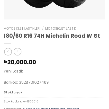
MOTOSIKLET LASTIKLERI
/
MOTOSIKLET LASTIK
180/60 R16 74H Michelin Road W Gt
20,000.00
₺
Yeni Lastik
Barkod: 3528701627489
Stokta yok
Stok kodu:
gw-1806016
Kategoriler:
Motosiklet Lastik
,
Motosiklet Lastikleri