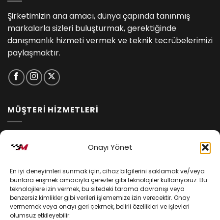
Şirketimizin ana amacı, dünya çapında tanınmış
markalarla sizleri buluşturmak, gerektiğinde
danışmanlık hizmeti vermek ve teknik tecrübelerimizi
paylaşmaktır.
MÜŞTERİ HİZMETLERİ
İptal ve İade Koşulları
Onayı Yönet
Kargo ve Teslimat
En iyi deneyimleri sunmak için, cihaz bilgilerini saklamak ve/veya
Kişisel Verilerin Korunması
bunlara erişmek amacıyla çerezler gibi teknolojiler kullanıyoruz. Bu
teknolojilere izin vermek, bu sitedeki tarama davranışı veya
Mesafeli Satış Sözleşmesi
benzersiz kimlikler gibi verileri işlememize izin verecektir. Onay
vermemek veya onayı geri çekmek, belirli özellikleri ve işlevleri
olumsuz etkileyebilir.