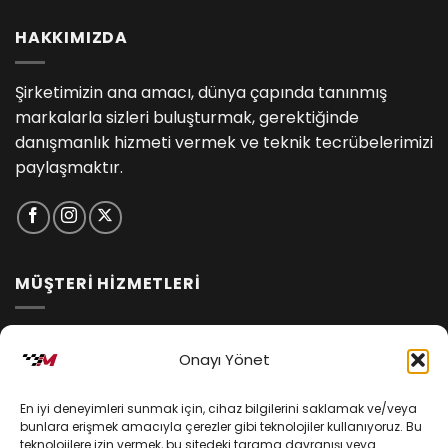
HAKKIMIZDA
Şirketimizin ana amacı, dünya çapında tanınmış
markalarla sizleri buluşturmak, gerektiğinde
danışmanlık hizmeti vermek ve teknik tecrübelerimizi
paylaşmaktır.
MÜŞTERİ HİZMETLERİ
İptal ve İade Koşulları
Onayı Yönet
Kargo ve Teslimat
En iyi deneyimleri sunmak için, cihaz bilgilerini saklamak ve/veya
Kişisel Verilerin Korunması
bunlara erişmek amacıyla çerezler gibi teknolojiler kullanıyoruz. Bu
teknolojilere izin vermek, bu sitedeki tarama davranışı veya