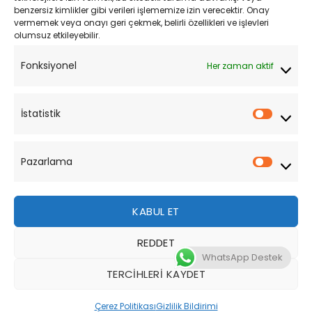
Mesafeli Satış Sözleşmesi
benzersiz kimlikler gibi verileri işlememize izin verecektir. Onay
vermemek veya onayı geri çekmek, belirli özellikleri ve işlevleri
olumsuz etkileyebilir.
YARDIM
Fonksiyonel
Her zaman aktif
Müşteri Hizmetleri
Sipariş Takibi
İstatistik
İstatist
Sıkça Sorulan Sorular
Pazarlama
Pazarl
KABUL ET
REDDET
Bu site, size daha iyi bir tarama deneyimi sunmak için
WhatsApp Destek
çerezler kullanmaktadır. Bu web sitesinde gezinerek,
TERCIHLERI KAYDET
çerez kullanımımızı kabul etmiş olursunuz.
Tüm Hakları Saklıdır 2026 ©
MotoStok
Tasarım
WordPress
Çerez Politikası
Gizlilik Bildirimi
DAHA FAZLA BILGI
KABUL ET