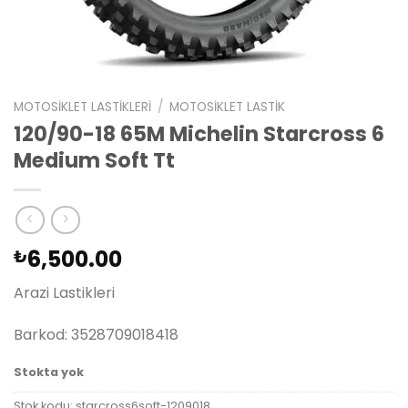
MOTOSIKLET LASTIKLERI
/
MOTOSIKLET LASTIK
120/90-18 65M Michelin Starcross 6
Medium Soft Tt
6,500.00
₺
Arazi Lastikleri
Barkod: 3528709018418
Stokta yok
Stok kodu:
starcross6soft-1209018