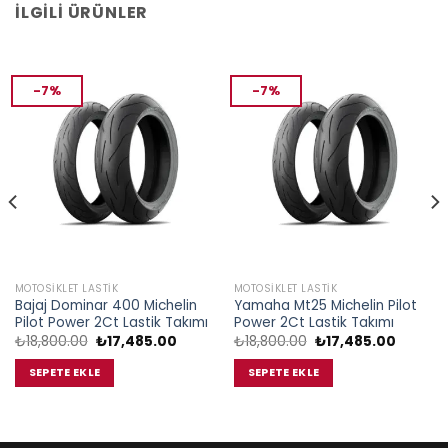
İLGILI ÜRÜNLER
-7%
-7%
MOTOSIKLET LASTIK
MOTOSIKLET LASTIK
Bajaj Dominar 400 Michelin
Yamaha Mt25 Michelin Pilot
Pilot Power 2Ct Lastik Takımı
Power 2Ct Lastik Takımı
Orijinal
Şu
Orijinal
Şu
₺
18,800.00
₺
17,485.00
₺
18,800.00
₺
17,485.00
fiyat:
andaki
fiyat:
andaki
₺18,800.00.
fiyat:
₺18,800.00.
fiyat:
SEPETE EKLE
SEPETE EKLE
.00.
₺17,485.00.
₺17,485