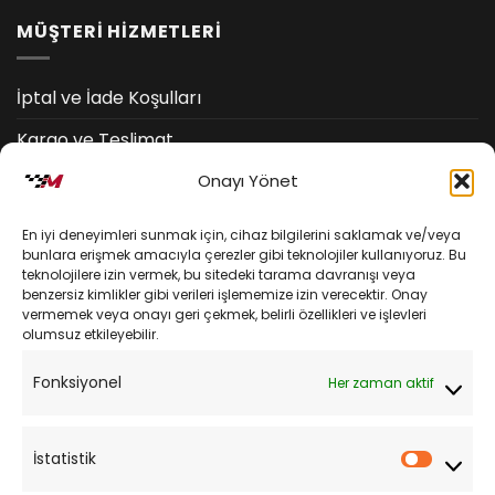
MÜŞTERİ HİZMETLERİ
İptal ve İade Koşulları
Kargo ve Teslimat
Onayı Yönet
Kişisel Verilerin Korunması
Mesafeli Satış Sözleşmesi
En iyi deneyimleri sunmak için, cihaz bilgilerini saklamak ve/veya
bunlara erişmek amacıyla çerezler gibi teknolojiler kullanıyoruz. Bu
teknolojilere izin vermek, bu sitedeki tarama davranışı veya
YARDIM
benzersiz kimlikler gibi verileri işlememize izin verecektir. Onay
vermemek veya onayı geri çekmek, belirli özellikleri ve işlevleri
olumsuz etkileyebilir.
Müşteri Hizmetleri
Fonksiyonel
Her zaman aktif
Sipariş Takibi
Sıkça Sorulan Sorular
İstatistik
İstatist