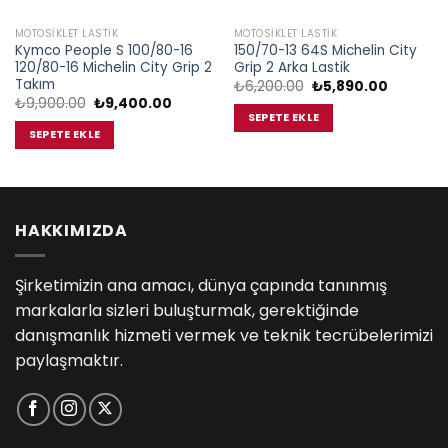
MOTOSIKLET LASTIK
MOTOSIKLET LASTIK
Kymco People S 100/80-16
150/70-13 64S Michelin City
120/80-16 Michelin City Grip 2
Grip 2 Arka Lastik
Takım
Orijinal
Şu
₺
6,200.00
₺
5,890.00
fiyat:
andaki
Orijinal
Şu
₺
9,900.00
₺
9,400.00
₺6,200.00.
fiyat:
fiyat:
andaki
SEPETE EKLE
₺5,890.0
₺9,900.00.
fiyat:
SEPETE EKLE
0.00.
₺9,400.00.
HAKKIMIZDA
Şirketimizin ana amacı, dünya çapında tanınmış
markalarla sizleri buluşturmak, gerektiğinde
danışmanlık hizmeti vermek ve teknik tecrübelerimizi
paylaşmaktır.