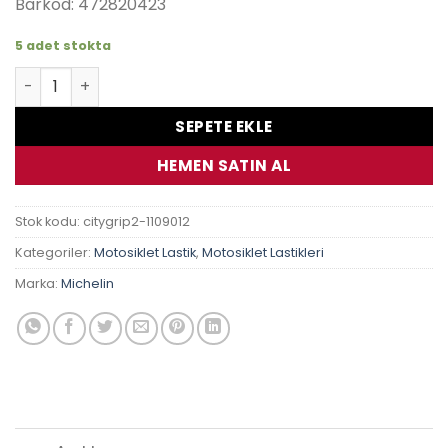
Barkod: 472820423
5 adet stokta
110/90-12 64S Michelin City Grip 2 Lastik adet
SEPETE EKLE
HEMEN SATIN AL
Stok kodu:
citygrip2-1109012
Kategoriler:
Motosiklet Lastik
,
Motosiklet Lastikleri
Marka:
Michelin