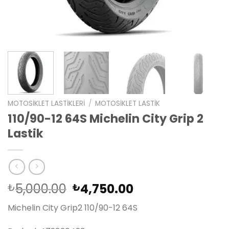
MOTOSIKLET LASTIKLERI
/
MOTOSIKLET LASTIK
110/90-12 64S Michelin City Grip 2
Lastik
Orijinal
Şu
5,000.00
4,750.00
₺
₺
fiyat:
andaki
Michelin City Grip2 110/90-12 64S
₺5,000.00.
fiyat:
₺4,750.00.