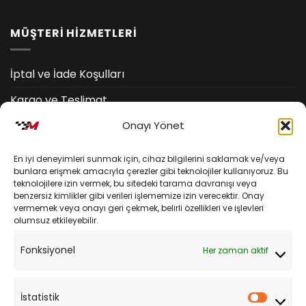
MÜŞTERİ HİZMETLERİ
İptal ve İade Koşulları
Kargo ve Teslimat
Onayı Yönet
Kişisel Verilerin Korunması
Mesafeli Satış Sözleşmesi
En iyi deneyimleri sunmak için, cihaz bilgilerini saklamak ve/veya
bunlara erişmek amacıyla çerezler gibi teknolojiler kullanıyoruz. Bu
teknolojilere izin vermek, bu sitedeki tarama davranışı veya
YARDIM
benzersiz kimlikler gibi verileri işlememize izin verecektir. Onay
vermemek veya onayı geri çekmek, belirli özellikleri ve işlevleri
olumsuz etkileyebilir.
Müşteri Hizmetleri
Fonksiyonel
Her zaman aktif
Sipariş Takibi
Sıkça Sorulan Sorular
İstatistik
İstatist