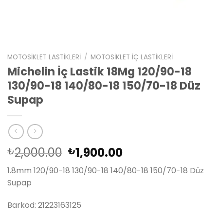
MOTOSIKLET LASTIKLERI
/
MOTOSIKLET İÇ LASTIKLERI
Michelin İç Lastik 18Mg 120/90-18
130/90-18 140/80-18 150/70-18 Düz
Supap
Orijinal
Şu
2,000.00
1,900.00
₺
₺
fiyat:
andaki
1.8mm 120/90-18 130/90-18 140/80-18 150/70-18 Düz
₺2,000.00.
fiyat:
Supap
₺1,900.00.
Barkod: 21223163125