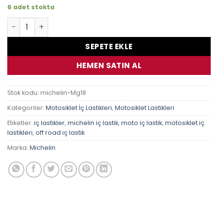
6 adet stokta
Michelin İç Lastik 18Mg 120/90-18 130/90-18 140/80-18 1
SEPETE EKLE
HEMEN SATIN AL
Stok kodu:
michelin-Mg18
Kategoriler:
Motosiklet İç Lastikleri
,
Motosiklet Lastikleri
Etiketler:
iç lastikler
,
michelin iç lastik
,
moto iç lastik
,
motosiklet iç
lastikleri
,
off road iç lastik
Marka:
Michelin