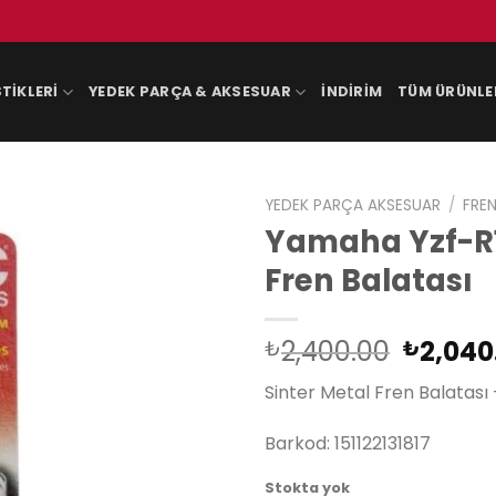
TIKLERI
YEDEK PARÇA & AKSESUAR
İNDIRIM
TÜM ÜRÜNLE
YEDEK PARÇA AKSESUAR
/
FREN
Yamaha Yzf-R1
Fren Balatası
Orijina
2,400.00
2,040
₺
₺
fiyat:
Sinter Metal Fren Balatası 
₺2,400
Barkod: 151122131817
Stokta yok