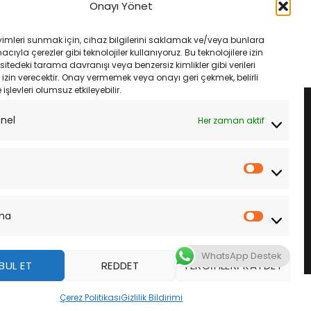
onord 1200 13- Ebc
Kawasakı Z 800E 13- Ebc Fa142V
Onayı Yönet
Fren Balatası
Ön Fren Balatası
Orijinal
Şu
Orijinal
Şu
₺
2,250.00
₺
1,633.00
₺
1,535.00
fiyat:
andaki
fiyat:
andaki
yimleri sunmak için, cihaz bilgilerini saklamak ve/veya bunlara
₺2,650.00.
fiyat:
₺1,633.00.
fiyat:
LE
SEPETE EKLE
ıyla çerezler gibi teknolojiler kullanıyoruz. Bu teknolojilere izin
₺2,250.00.
₺1,535.00.
sitedeki tarama davranışı veya benzersiz kimlikler gibi verileri
izin verecektir. Onay vermemek veya onayı geri çekmek, belirli
e işlevleri olumsuz etkileyebilir.
onel
Her zaman aktif
İstatistik
ma
Pazarla
WhatsApp Destek
BUL ET
REDDET
TERCIHLERI KAYDET
z
Çerez Politikası
Gizlilik Bildirimi
DAHA FAZLA BILGI
KABUL ET