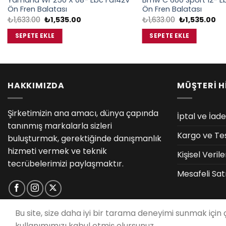
Yamaha Wr 250 X 08- Ebc Fa142V
Bmw C 600 Sport 12- E
Ön Fren Balatası
Ön Fren Balatası
Orijinal
Şu
Orijinal
Şu
₺
1,633.00
₺
1,535.00
₺
1,633.00
₺
1,535.00
fiyat:
andaki
fiyat:
an
₺1,633.00.
fiyat:
₺1,633.00.
fiy
SEPETE EKLE
SEPETE EKLE
₺1,535.00.
₺1
HAKKIMIZDA
MÜŞTERİ H
Şirketimizin ana amacı, dünya çapında
İptal ve İade
tanınmış markalarla sizleri
Kargo ve Te
buluşturmak, gerektiğinde danışmanlık
hizmeti vermek ve teknik
Kişisel Veri
tecrübelerimizi paylaşmaktır.
Mesafeli Sat
Bu site, size daha iyi bir tarama deneyimi sunmak için
kullanımımızı kabul etmiş olursunuz.