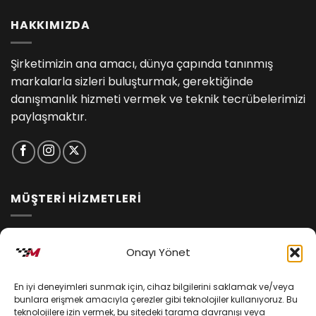
HAKKIMIZDA
Şirketimizin ana amacı, dünya çapında tanınmış
markalarla sizleri buluşturmak, gerektiğinde
danışmanlık hizmeti vermek ve teknik tecrübelerimizi
paylaşmaktır.
MÜŞTERİ HİZMETLERİ
İptal ve İade Koşulları
Onayı Yönet
Kargo ve Teslimat
En iyi deneyimleri sunmak için, cihaz bilgilerini saklamak ve/veya
Kişisel Verilerin Korunması
bunlara erişmek amacıyla çerezler gibi teknolojiler kullanıyoruz. Bu
teknolojilere izin vermek, bu sitedeki tarama davranışı veya