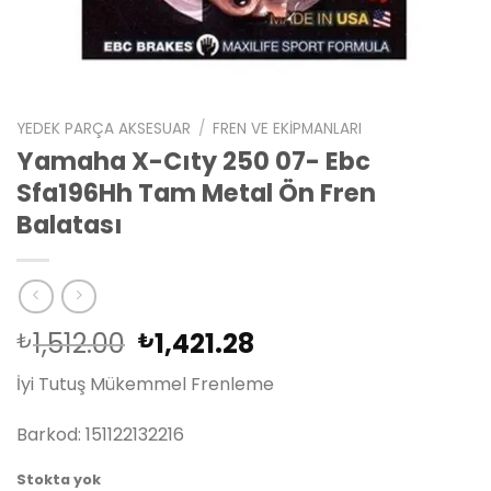
YEDEK PARÇA AKSESUAR
/
FREN VE EKIPMANLARI
Yamaha X-Cıty 250 07- Ebc
Sfa196Hh Tam Metal Ön Fren
Balatası
Orijinal
Şu
1,512.00
1,421.28
₺
₺
fiyat:
andaki
İyi Tutuş Mükemmel Frenleme
₺1,512.00.
fiyat:
₺1,421.28.
Barkod: 151122132216
Stokta yok