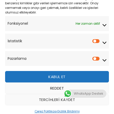
Mesafeli Satış Sözleşmesi
benzersiz kimlikler gibi verileri işlememize izin verecektir. Onay
vermemek veya onayı geri çekmek, belirli özellikleri ve işlevleri
olumsuz etkileyebilir.
YARDIM
Fonksiyonel
Her zaman aktif
Müşteri Hizmetleri
Sipariş Takibi
İstatistik
İstatist
Sıkça Sorulan Sorular
Pazarlama
Pazarl
KABUL ET
REDDET
Bu site, size daha iyi bir tarama deneyimi sunmak için
WhatsApp Destek
çerezler kullanmaktadır. Bu web sitesinde gezinerek,
TERCIHLERI KAYDET
çerez kullanımımızı kabul etmiş olursunuz.
Tüm Hakları Saklıdır 2026 ©
MotoStok
Tasarım
WordPress
Çerez Politikası
Gizlilik Bildirimi
DAHA FAZLA BILGI
KABUL ET
Destek