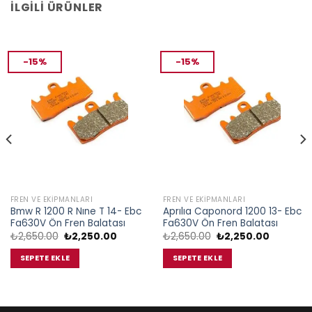
İLGILI ÜRÜNLER
-15%
-15%
FREN VE EKIPMANLARI
FREN VE EKIPMANLARI
Bmw R 1200 R Nıne T 14- Ebc
Aprılıa Caponord 1200 13- Ebc
Fa630V Ön Fren Balatası
Fa630V Ön Fren Balatası
Orijinal
Şu
Orijinal
Şu
₺
2,650.00
₺
2,250.00
₺
2,650.00
₺
2,250.00
fiyat:
andaki
fiyat:
andaki
₺2,650.00.
fiyat:
₺2,650.00.
fiyat:
SEPETE EKLE
SEPETE EKLE
.
₺2,250.00.
₺2,250.0