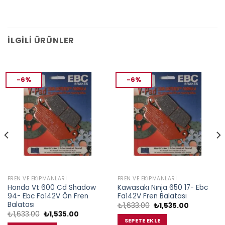
İLGILI ÜRÜNLER
-6%
-6%
FREN VE EKIPMANLARI
FREN VE EKIPMANLARI
Honda Vt 600 Cd Shadow
Kawasakı Nınja 650 17- Ebc
94- Ebc Fa142V Ön Fren
Fa142V Fren Balatası
Balatası
Orijinal
Şu
₺
1,633.00
₺
1,535.00
fiyat:
andaki
Orijinal
Şu
₺
1,633.00
₺
1,535.00
₺1,633.00.
fiyat:
fiyat:
andaki
SEPETE EKLE
₺1,535.00.