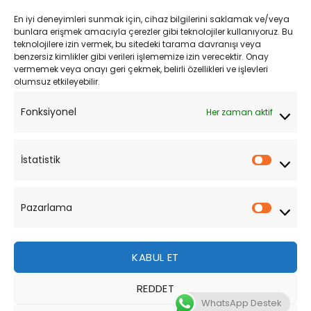
Kargo ve Teslimat
En iyi deneyimleri sunmak için, cihaz bilgilerini saklamak ve/veya
Kişisel Verilerin Korunması
bunlara erişmek amacıyla çerezler gibi teknolojiler kullanıyoruz. Bu
teknolojilere izin vermek, bu sitedeki tarama davranışı veya
Mesafeli Satış Sözleşmesi
benzersiz kimlikler gibi verileri işlememize izin verecektir. Onay
vermemek veya onayı geri çekmek, belirli özellikleri ve işlevleri
olumsuz etkileyebilir.
YARDIM
Fonksiyonel
Her zaman aktif
Müşteri Hizmetleri
Sipariş Takibi
İstatistik
İstatist
Sıkça Sorulan Sorular
Pazarlama
Pazarl
KABUL ET
REDDET
Bu site, size daha iyi bir tarama deneyimi sunmak için
WhatsApp Destek
çerezler kullanmaktadır. Bu web sitesinde gezinerek,