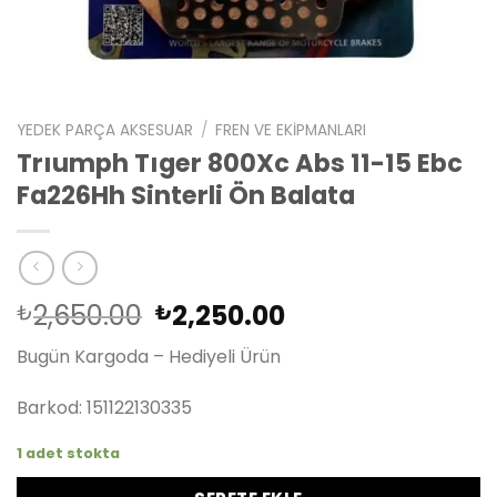
YEDEK PARÇA AKSESUAR
/
FREN VE EKIPMANLARI
Trıumph Tıger 800Xc Abs 11-15 Ebc
Fa226Hh Sinterli Ön Balata
Orijinal
Şu
2,650.00
2,250.00
₺
₺
fiyat:
andaki
Bugün Kargoda – Hediyeli Ürün
₺2,650.00.
fiyat:
₺2,250.00.
Barkod: 151122130335
1 adet stokta