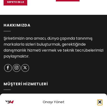
₺1,633.00.
fiyat:
SEPETE EKLE
₺1,535.00.
HAKKIMIZDA
Şirketimizin ana amacı, dünya çapında tanınmış
markalarla sizleri buluşturmak, gerektiğinde
danışmanlık hizmeti vermek ve teknik tecrübelerimizi
paylaşmaktır.
MÜŞTERİ HİZMETLERİ
İptal ve İade Koşulları
Onayı Yönet