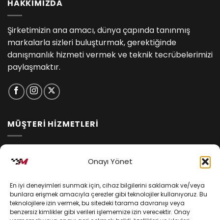
HAKKIMIZDA
Şirketimizin ana amacı, dünya çapında tanınmış
markalarla sizleri buluşturmak, gerektiğinde
danışmanlık hizmeti vermek ve teknik tecrübelerimizi
paylaşmaktır.
MÜŞTERİ HİZMETLERİ
İptal ve İade Koşulları
Onayı Yönet
Kargo ve Teslimat
En iyi deneyimleri sunmak için, cihaz bilgilerini saklamak ve/veya
Kişisel Verilerin Korunması
bunlara erişmek amacıyla çerezler gibi teknolojiler kullanıyoruz. Bu
teknolojilere izin vermek, bu sitedeki tarama davranışı veya
Mesafeli Satış Sözleşmesi
benzersiz kimlikler gibi verileri işlememize izin verecektir. Onay