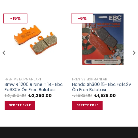
-15%
-6%
FREN VE EKIPMANLARI
FREN VE EKIPMANLARI
Bmw R 1200 R Nıne T 14- Ebc
Honda Sh300 15- Ebc Fa142V
Fa630V Ön Fren Balatası
Ön Fren Balatası
Orijinal
Şu
Orijinal
Şu
₺
2,650.00
₺
2,250.00
₺
1,633.00
₺
1,535.00
fiyat:
andaki
fiyat:
andaki
₺2,650.00.
fiyat:
₺1,633.00.
fiyat:
SEPETE EKLE
SEPETE EKLE
.
₺2,250.00.
₺1,535.00.