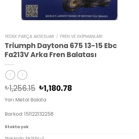
YEDEK PARÇA AKSESUAR
/
FREN VE EKIPMANLARI
Triumph Daytona 675 13-15 Ebc
Fa213V Arka Fren Balatası
Orijinal
Şu
1,256.15
1,180.78
₺
₺
fiyat:
andaki
Yarı Metal Balata
₺1,256.15.
fiyat:
₺1,180.78.
Barkod: 151122132258
Stokta yok
Stok kodu:
FA213V-2