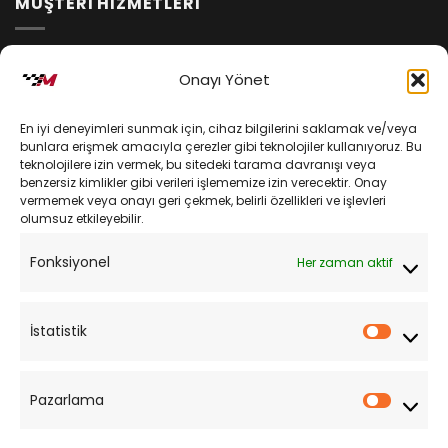
MÜŞTERİ HİZMETLERİ
İptal ve İade Koşulları
Onayı Yönet
Kargo ve Teslimat
En iyi deneyimleri sunmak için, cihaz bilgilerini saklamak ve/veya
Kişisel Verilerin Korunması
bunlara erişmek amacıyla çerezler gibi teknolojiler kullanıyoruz. Bu
teknolojilere izin vermek, bu sitedeki tarama davranışı veya
Mesafeli Satış Sözleşmesi
benzersiz kimlikler gibi verileri işlememize izin verecektir. Onay
vermemek veya onayı geri çekmek, belirli özellikleri ve işlevleri
olumsuz etkileyebilir.
YARDIM
Fonksiyonel
Her zaman aktif
Müşteri Hizmetleri
Sipariş Takibi
İstatistik
İstatist
Sıkça Sorulan Sorular
Pazarlama
Pazarl