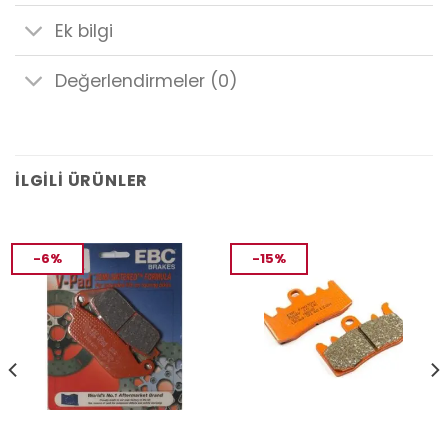
Ek bilgi
Değerlendirmeler (0)
İLGILI ÜRÜNLER
-6%
-15%