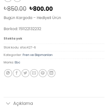
Orijinal
Şu
850.00
800.00
₺
₺
fiyat:
andaki
Bugün Kargoda – Hediyeli Ürün
₺850.00.
fiyat:
₺800.00.
Barkod: 151122132232
Stokta yok
Stok kodu:
sfac427-6
Kategoriler:
Fren ve Ekipmanları
Marka:
Ebc
Açıklama