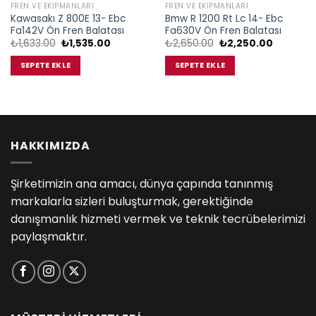
FREN VE EKIPMANLARI
FREN VE EKIPMANLARI
Kawasakı Z 800E 13- Ebc
Bmw R 1200 Rt Lc 14- Ebc
Fa142V Ön Fren Balatası
Fa630V Ön Fren Balatası
Orijinal
Şu
Orijinal
Şu
₺
1,633.00
₺
1,535.00
₺
2,650.00
₺
2,250.00
fiyat:
andaki
fiyat:
andaki
₺1,633.00.
fiyat:
₺2,650.00.
fiyat:
SEPETE EKLE
SEPETE EKLE
00.
₺1,535.00.
₺2,250.0
HAKKIMIZDA
Şirketimizin ana amacı, dünya çapında tanınmış
markalarla sizleri buluşturmak, gerektiğinde
danışmanlık hizmeti vermek ve teknik tecrübelerimizi
paylaşmaktır.