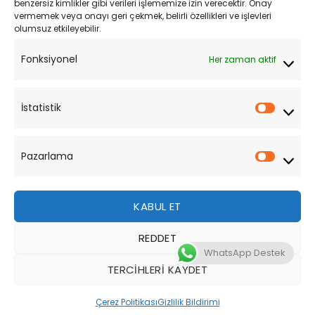
Mesafeli Satış Sözleşmesi
benzersiz kimlikler gibi verileri işlememize izin verecektir. Onay
vermemek veya onayı geri çekmek, belirli özellikleri ve işlevleri
olumsuz etkileyebilir.
YARDIM
Fonksiyonel
Her zaman aktif
Müşteri Hizmetleri
Sipariş Takibi
İstatistik
İstatist
Sıkça Sorulan Sorular
Pazarlama
Pazarl
KABUL ET
REDDET
Bu site, size daha iyi bir tarama deneyimi sunmak için
WhatsApp Destek
çerezler kullanmaktadır. Bu web sitesinde gezinerek,
TERCIHLERI KAYDET
çerez kullanımımızı kabul etmiş olursunuz.
Tüm Hakları Saklıdır 2026 ©
MotoStok
Tasarım
WordPress
Çerez Politikası
Gizlilik Bildirimi
DAHA FAZLA BILGI
KABUL ET
Destek