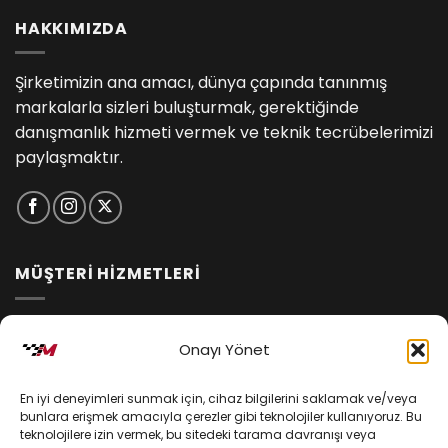
HAKKIMIZDA
Şirketimizin ana amacı, dünya çapında tanınmış
markalarla sizleri buluşturmak, gerektiğinde
danışmanlık hizmeti vermek ve teknik tecrübelerimizi
paylaşmaktır.
MÜŞTERİ HİZMETLERİ
İptal ve İade Koşulları
Onayı Yönet
Kargo ve Teslimat
En iyi deneyimleri sunmak için, cihaz bilgilerini saklamak ve/veya
Kişisel Verilerin Korunması
bunlara erişmek amacıyla çerezler gibi teknolojiler kullanıyoruz. Bu
teknolojilere izin vermek, bu sitedeki tarama davranışı veya