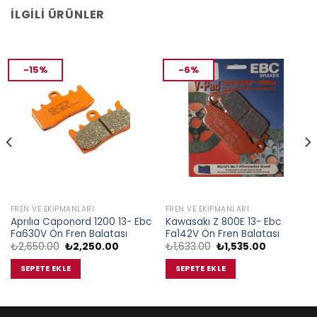
İLGILI ÜRÜNLER
-15%
-6%
FREN VE EKIPMANLARI
FREN VE EKIPMANLARI
Aprılıa Caponord 1200 13- Ebc
Kawasakı Z 800E 13- Ebc
Fa630V Ön Fren Balatası
Fa142V Ön Fren Balatası
Orijinal
Şu
Orijinal
Şu
₺
2,650.00
₺
2,250.00
₺
1,633.00
₺
1,535.00
fiyat:
andaki
fiyat:
andaki
₺2,650.00.
fiyat:
₺1,633.00.
fiyat:
SEPETE EKLE
SEPETE EKLE
00.
₺2,250.00.
₺1,535.00.