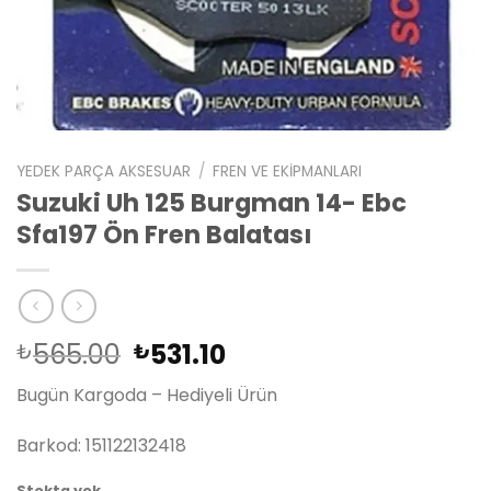
YEDEK PARÇA AKSESUAR
/
FREN VE EKIPMANLARI
Suzuki Uh 125 Burgman 14- Ebc
Sfa197 Ön Fren Balatası
Orijinal
Şu
565.00
531.10
₺
₺
fiyat:
andaki
Bugün Kargoda – Hediyeli Ürün
₺565.00.
fiyat:
₺531.10.
Barkod: 151122132418
Stokta yok