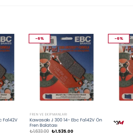
-6%
-6%
FREN VE EKIPMANLARI
FREN VE EKIP
c Fa142V
Kawasakı J 300 14- Ebc Fa142V Ön
Yamaha Wr
Fren Balatası
Ön Fren Ba
Orijinal
Şu
O
₺
1,633.00
₺
1,535.00
₺
1,633.00