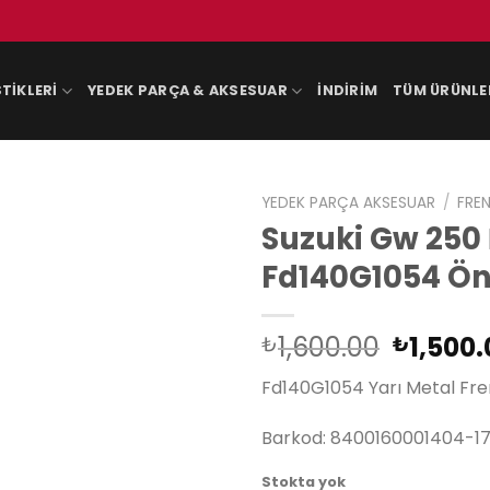
TIKLERI
YEDEK PARÇA & AKSESUAR
İNDIRIM
TÜM ÜRÜNLE
YEDEK PARÇA AKSESUAR
/
FREN
Suzuki Gw 250 
Fd140G1054 Ön
Orijina
1,600.00
1,500.
₺
₺
fiyat:
Fd140G1054 Yarı Metal Fre
₺1,600.
Barkod: 8400160001404-1
Stokta yok