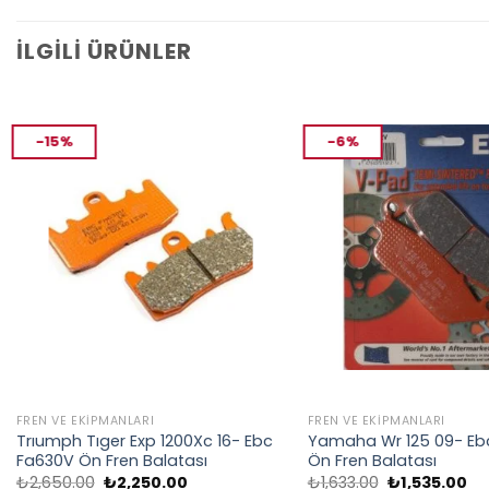
İLGILI ÜRÜNLER
-15%
-6%
FREN VE EKIPMANLARI
FREN VE EKIPMANLARI
Trıumph Tıger Exp 1200Xc 16- Ebc
Yamaha Wr 125 09- Eb
Fa630V Ön Fren Balatası
Ön Fren Balatası
Orijinal
Şu
Orijinal
Şu
₺
2,650.00
₺
2,250.00
₺
1,633.00
₺
1,535.00