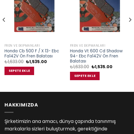
FREN VE EKIPMANLARI
FREN VE EKIPMANLARI
Honda Cb 500 F / X 13- Ebc
Honda Vt 600 Cd Shadow
Fa142V Ön Fren Balatası
94- Ebc Fa142V Ön Fren
Balatası
Orijinal
Şu
₺
1,633.00
₺
1,535.00
fiyat:
andaki
Orijinal
Şu
₺
1,633.00
₺
1,535.00
₺1,633.00.
fiyat:
fiyat:
andaki
SEPETE EKLE
00.
₺1,535.00.
₺1,633.00.
fiyat:
SEPETE EKLE
₺1,535.00.
HAKKIMIZDA
Şirketimizin ana amacı, dünya çapında tanınmış
markalarla sizleri buluşturmak, gerektiğinde