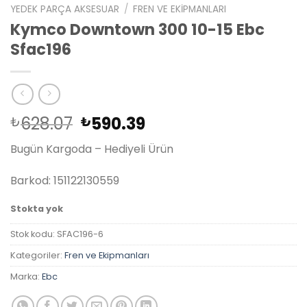
YEDEK PARÇA AKSESUAR
/
FREN VE EKIPMANLARI
Kymco Downtown 300 10-15 Ebc
Sfac196
Orijinal
Şu
628.07
590.39
₺
₺
fiyat:
andaki
Bugün Kargoda – Hediyeli Ürün
₺628.07.
fiyat:
₺590.39.
Barkod: 151122130559
Stokta yok
Stok kodu:
SFAC196-6
Kategoriler:
Fren ve Ekipmanları
Marka:
Ebc