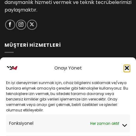
danışmanlık hizmeti vermek ve teknik tecrübelerimizi
paylaşmaktır.
MÜŞTERİ HİZMETLERİ
İptal ve İade Koşulları
Onayı Yönet
Kargo ve Teslimat
En iyi deneyimleri sunmak için, cihaz bilgilerini saklamak ve/veya
Kişisel Verilerin Korunması
bunlara erişmek amacıyla çerezler gibi teknolojiler kullanıyoruz. Bu
teknolojilere izin vermek, bu sitedeki tarama davranışı veya
Mesafeli Satış Sözleşmesi
benzersiz kimlikler gibi verileri işlememize izin verecektir. Onay
vermemek veya onayı geri çekmek, belirli özellikleri ve işlevleri
olumsuz etkileyebilir.
YARDIM
Fonksiyonel
Her zaman aktif
Müşteri Hizmetleri