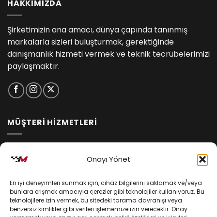
HAKKIMIZDA
Şirketimizin ana amacı, dünya çapında tanınmış
markalarla sizleri buluşturmak, gerektiğinde
danışmanlık hizmeti vermek ve teknik tecrübelerimizi
paylaşmaktır.
MÜŞTERİ HİZMETLERİ
İptal ve İade Koşulları
Onayı Yönet
Kargo ve Teslimat
En iyi deneyimleri sunmak için, cihaz bilgilerini saklamak ve/veya
Kişisel Verilerin Korunması
bunlara erişmek amacıyla çerezler gibi teknolojiler kullanıyoruz. Bu
teknolojilere izin vermek, bu sitedeki tarama davranışı veya
Mesafeli Satış Sözleşmesi
benzersiz kimlikler gibi verileri işlememize izin verecektir. Onay