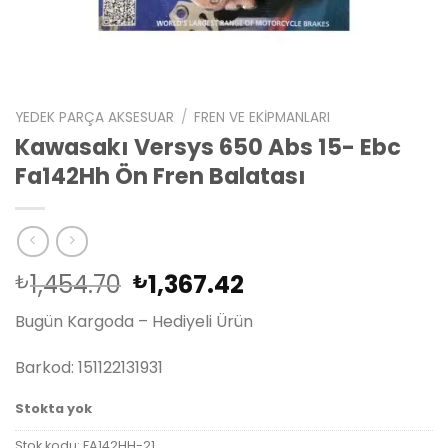
YEDEK PARÇA AKSESUAR
/
FREN VE EKIPMANLARI
Kawasakı Versys 650 Abs 15- Ebc
Fa142Hh Ön Fren Balatası
Orijinal
Şu
1,454.70
1,367.42
₺
₺
fiyat:
andaki
Bugün Kargoda – Hediyeli Ürün
₺1,454.70.
fiyat:
₺1,367.42.
Barkod: 151122131931
Stokta yok
Stok kodu:
FA142HH-21