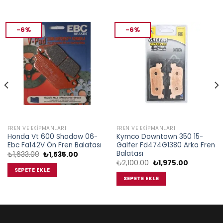
-6%
-6%
FREN VE EKIPMANLARI
FREN VE EKIPMANLARI
Honda Vt 600 Shadow 06-
Kymco Downtown 350 15-
Ebc Fa142V Ön Fren Balatası
Galfer Fd474G1380 Arka Fren
Balatası
Orijinal
Şu
₺
1,633.00
₺
1,535.00
fiyat:
andaki
Orijinal
Şu
₺
2,100.00
₺
1,975.00
₺1,633.00.
fiyat:
fiyat:
andaki
SEPETE EKLE
.
₺1,535.00.
₺2,100.00.
fiyat:
SEPETE EKLE
₺1,975.00.